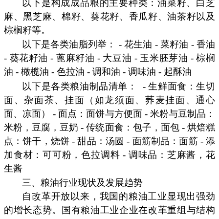
以下是构成成品粮的主要种类：油菜籽、白芝
麻、黑芝麻、棉籽、葵花籽、香瓜籽、油茶籽以及
棕榈籽等。
以下是各类油脂列举： - 花生油 - 菜籽油 - 香油
- 葵花籽油 - 蓖麻籽油 - 大豆油 - 玉米胚芽油 - 棕榈
油 - 橄榄油 - 色拉油 - 调和油 - 调味油 - 起酥油
以下是各类粮油制品清单：
- 生鲜面食：生切
面、杂面茶、挂面（如龙须面、荞麦挂面、通心
面、凉面） - 面点：面饼与方便面 - 米粉与豆制品：
米粉，豆腐，豆奶 - 传统面食：包子，面包 - 烘焙糕
点：饼干，烧饼 - 甜品：汤圆 - 面筋制品：面筋 - 添
加食材：可可粉，色拉调料 - 调味品：芝麻酱，花
生酱
三、粮油行业现状及发展趋势
自改革开放以来，我国的粮油工业显现出强劲
的增长态势。国有粮油工业企业在改革重组与结构