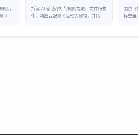
成抢占评标得分优势
的原因，
拆解 AI 辅助评标的规则提取、文件结构
围绕《
知识如
化、响应匹配和风险预警逻辑，并给出
标壁垒
智笔、
让标书更易识别、理解、匹配和区分的
法成本
写作策略。
应、证