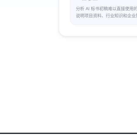
分析 AI 标书初稿难以直接使用
说明项目资料、行业知识和企业
何减少乱编与返工，并介绍专家
知识库及提交前人工复核要点。