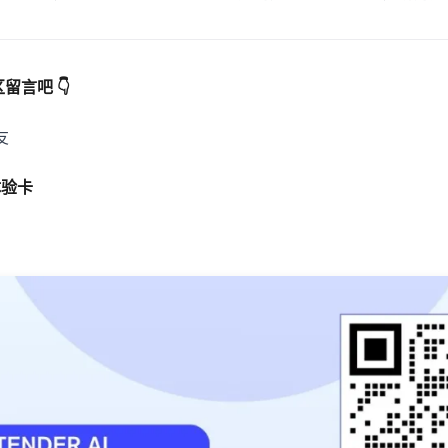
言吧 👇
友
体验卡