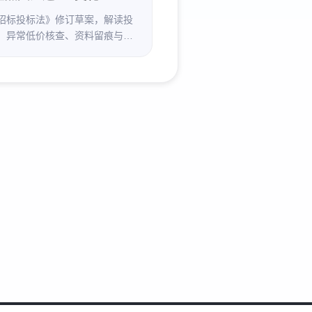
招标投标法》修订草案，解读投
、异常低价核查、资料留痕与违
变化，提示投标团队提前强化响
据与履约能力。