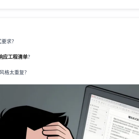
式要求？
准响应工程清单
？
书风格太重复？