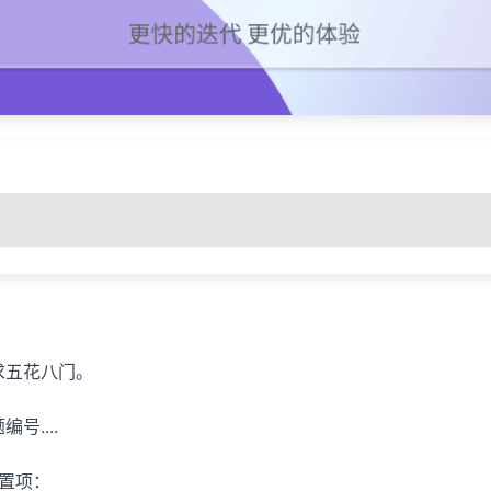
求五花八门。
....
配置项：