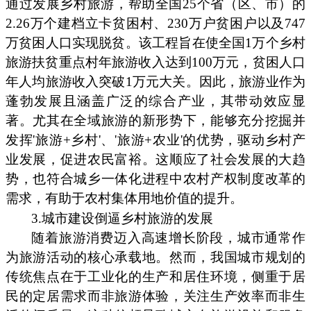
通过发展乡村旅游，帮助全国25个省（区、市）的
2.26万个建档立卡贫困村、230万户贫困户以及747
万贫困人口实现脱贫。该工程旨在使全国1万个乡村
旅游扶贫重点村年旅游收入达到100万元，贫困人口
年人均旅游收入突破1万元大关。因此，旅游业作为
蓬勃发展且涵盖广泛的综合产业，其带动效应显
著。尤其在全域旅游的新形势下，能够充分挖掘并
发挥'旅游+乡村'、'旅游+农业'的优势，驱动乡村产
业发展，促进农民富裕。这顺应了社会发展的大趋
势，也符合城乡一体化进程中农村产权制度改革的
需求，有助于农村集体用地价值的提升。
3.城市建设倒逼乡村旅游的发展
随着旅游消费迈入高速增长阶段，城市通常作
为旅游活动的核心承载地。然而，我国城市规划的
传统焦点在于工业化的生产和居住环境，侧重于居
民的定居需求而非旅游体验，关注生产效率而非生