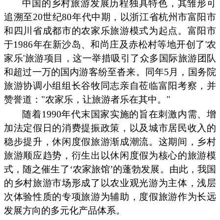
中国的乡村旅游发展历程独具特色，其雏形可
追溯至20世纪80年代中期，以浙江省杭州市富阳市
和四川省成都市的农家乐旅游模式为起点。富阳市
于1986年在新沙岛、和尚庄及赤松村等地开创了'农
家乐'旅游项目，这一举措吸引了众多国际旅游团队
和超过一万的国内游客纷至沓来。同年5月，国务院
旅游协调小组组长谷牧同志亲自莅临富阳考察，并
赞誉道："农家乐，让旅游者乐在其中。"
随着1990年代末国家实施的旨在刺激内需、增
加法定假日的消费提振政策，以及城市居民收入的
稳步提升，休闲度假旅游渐成潮流。这期间，乡村
旅游顺应趋势，衍生出以休闲度假为核心的旅游模
式，随之催生了‘农家旅馆’的蓬勃发展。由此，我国
的乡村旅游市场形成了以农业观光游为主体，浅层
次体验性质的专项旅游为辅助，度假旅游作为长远
发展方向的多元化产品体系。