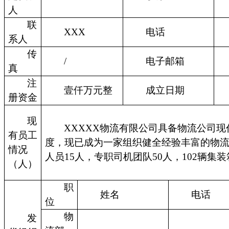
人
联
XXX
电话
系人
传
/
电子邮箱
真
注
壹仟万元整
成立日期
册资金
现
XXXXX物流有限公司具备物流公司
有员工
度，现已成为一家组织健全经验丰富的物
情况
人员15人，专职司机团队50人，102辆集
（人）
职
姓名
电话
位
物
发