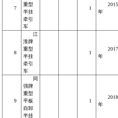
重型
201
7
1
半挂
年
牵引
车
江
淮牌
重型
201
8
1
半挂
年
牵引
车
同
强牌
重型
201
9
平板
1
年
自卸
半挂