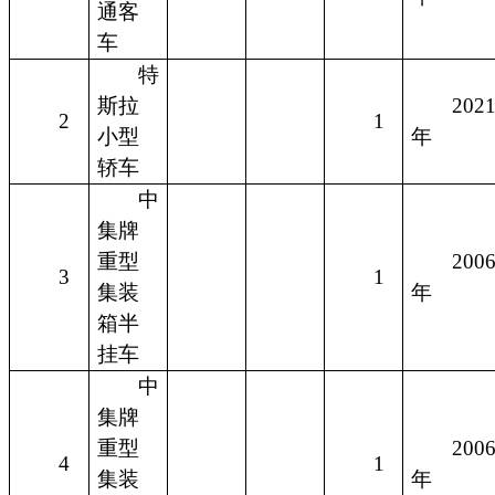
通客
车
特
斯拉
202
2
1
小型
年
轿车
中
集牌
重型
200
3
1
集装
年
箱半
挂车
中
集牌
重型
200
4
1
集装
年