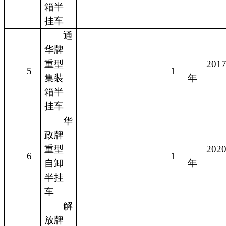
箱半
挂车
通
华牌
重型
201
5
1
集装
年
箱半
挂车
华
政牌
重型
202
6
1
自卸
年
半挂
车
解
放牌