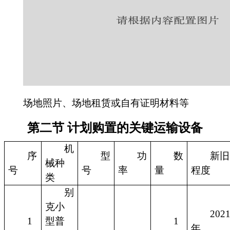
场地照片、场地租赁或自有证明材料等
第二节 计划购置的关键运输设备
机
序
型
功
数
新旧
械种
号
号
率
量
程度
类
别
克小
202
1
型普
1
年