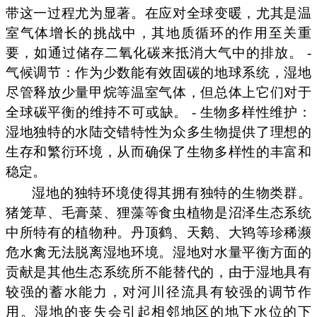
带这一过程尤为显著。在应对全球变暖，尤其是温
室气体增长的挑战中，其地质循环的作用至关重
要，如通过储存二氧化碳来抵消大气中的排放。 -
气候调节：作为少数能有效固碳的地球系统，湿地
尽管释放少量甲烷等温室气体，但总体上它们对于
全球碳平衡的维持不可或缺。 - 生物多样性维护：
湿地独特的水陆交错特性为众多生物提供了理想的
生存和繁衍环境，从而确保了生物多样性的丰富和
稳定。
湿地的独特环境使得其拥有独特的生物类群。
猪笼草、毛膏菜、狸藻等食虫植物是沼泽生态系统
中所特有的植物种。丹顶鹤、天鹅、大鸨等珍稀濒
危水禽无法脱离湿地环境。湿地对水量平衡方面的
贡献是其他生态系统所不能替代的，由于湿地具有
较强的蓄水能力，对河川径流具有较强的调节作
用。湿地的丧失会引起相邻地区的地下水位的下