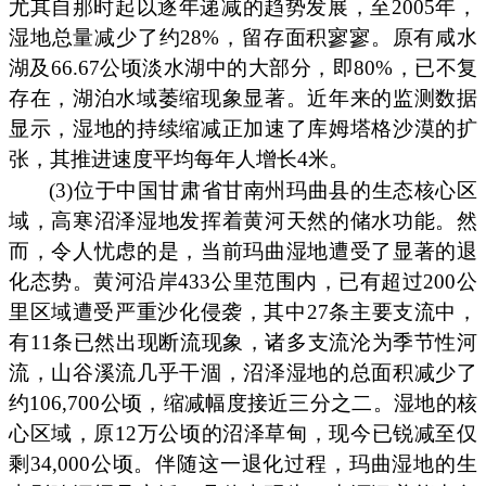
尤其自那时起以逐年递减的趋势发展，至2005年，
湿地总量减少了约28%，留存面积寥寥。原有咸水
湖及66.67公顷淡水湖中的大部分，即80%，已不复
存在，湖泊水域萎缩现象显著。近年来的监测数据
显示，湿地的持续缩减正加速了库姆塔格沙漠的扩
张，其推进速度平均每年人增长4米。
(3)位于中国甘肃省甘南州玛曲县的生态核心区
域，高寒沼泽湿地发挥着黄河天然的储水功能。然
而，令人忧虑的是，当前玛曲湿地遭受了显著的退
化态势。黄河沿岸433公里范围内，已有超过200公
里区域遭受严重沙化侵袭，其中27条主要支流中，
有11条已然出现断流现象，诸多支流沦为季节性河
流，山谷溪流几乎干涸，沼泽湿地的总面积减少了
约106,700公顷，缩减幅度接近三分之二。湿地的核
心区域，原12万公顷的沼泽草甸，现今已锐减至仅
剩34,000公顷。伴随这一退化过程，玛曲湿地的生