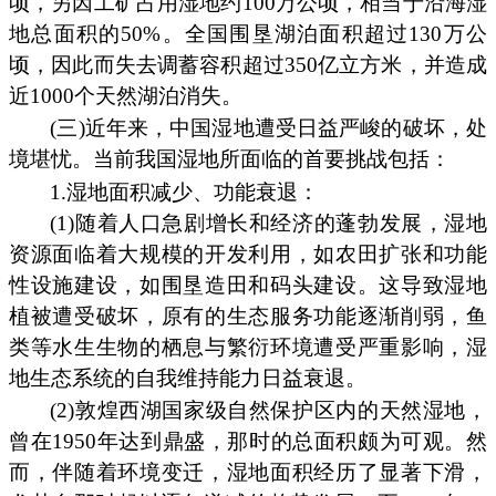
顷，另因工矿占用湿地约100万公顷，相当于沿海湿
地总面积的50%。全国围垦湖泊面积超过130万公
顷，因此而失去调蓄容积超过350亿立方米，并造成
近1000个天然湖泊消失。
(三)近年来，中国湿地遭受日益严峻的破坏，处
境堪忧。当前我国湿地所面临的首要挑战包括：
1.湿地面积减少、功能衰退：
(1)随着人口急剧增长和经济的蓬勃发展，湿地
资源面临着大规模的开发利用，如农田扩张和功能
性设施建设，如围垦造田和码头建设。这导致湿地
植被遭受破坏，原有的生态服务功能逐渐削弱，鱼
类等水生生物的栖息与繁衍环境遭受严重影响，湿
地生态系统的自我维持能力日益衰退。
(2)敦煌西湖国家级自然保护区内的天然湿地，
曾在1950年达到鼎盛，那时的总面积颇为可观。然
而，伴随着环境变迁，湿地面积经历了显著下滑，