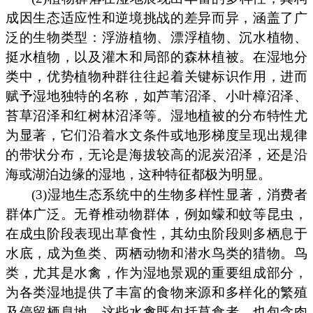
成因生态适应性和逆境挑战的差异而异，涵盖了广
泛的生物类型：浮游植物、漂浮植物、沉水植物、
挺水植物，以及灌木和局部的森林植被。在湿地分
类中，优势植物种群往往起着关键标识作用，进而
赋予湿地独特的名称，如芦苇沼泽、小叶樟沼泽、
苔草沼泽和红树林沼泽等。湿地植被的分布特性尤
为显著，它们沿着水文条件或地形梯度呈现出规律
的带状分布，无论是海拔较高的泥炭沼泽，还是沿
海或湖泊边缘的湿地，这种特征都极为明显。
(3)湿地生态系统中的生物多样性显著，消费者
群体广泛。无脊椎动物群体，例如蠓和蚊等昆虫，
在成虫阶段表现出草食性，其幼虫阶段则多栖息于
水底，成为鱼类、两栖动物和潜水鸟类的猎物。鸟
类，尤其是水禽，作为湿地景观的重要组成部分，
为各类湿地提供了丰富的食物来源和多样化的繁殖
及停留栖息地。这些水禽既包括草食者，也包含肉