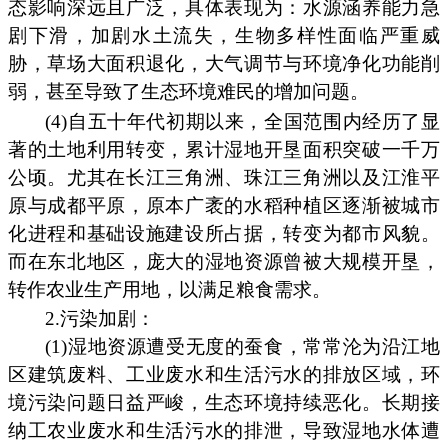
态影响深远且广泛，具体表现为：水源涵养能力急
剧下滑，加剧水土流失，生物多样性面临严重威
胁，草场大面积退化，大气调节与环境净化功能削
弱，甚至导致了生态环境难民的增加问题。
(4)自五十年代初期以来，全国范围内经历了显
著的土地利用转变，累计湿地开垦面积突破一千万
公顷。尤其在长江三角洲、珠江三角洲以及江淮平
原与成都平原，原本广袤的水稻种植区逐渐被城市
化进程和基础设施建设所占据，转变为都市风貌。
而在东北地区，庞大的湿地资源曾被大规模开垦，
转作农业生产用地，以满足粮食需求。
2.污染加剧：
(1)湿地资源遭受无度的蚕食，常常沦为沿江地
区建筑废料、工业废水和生活污水的排放区域，环
境污染问题日益严峻，生态环境持续恶化。长期接
纳工农业废水和生活污水的排泄，导致湿地水体遭