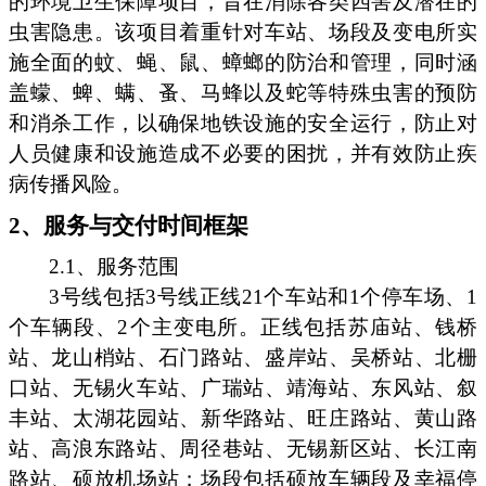
的环境卫生保障项目，旨在消除各类四害及潜在的
虫害隐患。该项目着重针对车站、场段及变电所实
施全面的蚊、蝇、鼠、蟑螂的防治和管理，同时涵
盖蠓、蜱、螨、蚤、马蜂以及蛇等特殊虫害的预防
和消杀工作，以确保地铁设施的安全运行，防止对
人员健康和设施造成不必要的困扰，并有效防止疾
病传播风险。
2、服务与交付时间框架
2.1、服务范围
3号线包括3号线正线21个车站和1个停车场、1
个车辆段、2个主变电所。正线包括苏庙站、钱桥
站、龙山梢站、石门路站、盛岸站、吴桥站、北栅
口站、无锡火车站、广瑞站、靖海站、东风站、叙
丰站、太湖花园站、新华路站、旺庄路站、黄山路
站、高浪东路站、周径巷站、无锡新区站、长江南
路站、硕放机场站；场段包括硕放车辆段及幸福停