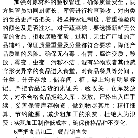
加强对原材料的验收管理，确保质量安全，院
方监管员协同厨师长、库管进行检查验收，对肉类
的食品更严格把关，格坚持索证制度，着重检验肉
的颜色及是否注水。对于蔬菜类，要选择新鲜无公
害的食品，拒收腐败变质，过期，无生产厂址的产
品辅料，保证质量重量及分量都符合要求，降低产
品质量的风险。确保无有毒，有害，腐烂变质，酸
败，霉变，虫变，污秽不洁，混有异物或者其他感
官形状异常的食品进入食堂。对食品餐具等分间，
分类，分开存放，储存间，柜，架上均有明显标
记。严把食品送货的索证关，验收关，仓库发放
关，对不合格食品拒绝入库，发放。严格出入库手
续，妥善保管库存物资，做到物尽其用：精打细
算、节约能源，减少粗加工的浪费，杜绝人为浪
费：实现加工制作低成本，确保价格品种不变化。
6严把食品加工、餐品销售关