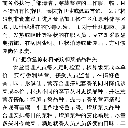
前务必执行手部清洁，穿戴整洁的工作服、帽，且
不得留有长指甲、涂抹指甲油或佩戴首饰。
2. 严格
限制非食堂员工进入食品加工操作区和原料储存区
域，以杜绝潜在的投毒风险。
3. 对于出现咳嗽、腹
泻、发热或呕吐等症状的在职人员，应立即采取隔
离措施。在病因查明、症状消除或康复后，方可恢
复岗位职责。
8严把食堂原材料采购和菜品品种关
食堂管理人员每天定时检查，核算饭菜成本单
价，实行微利经营。接受人员监督，在搞好色，
香，味，形俱佳，营养合理搭配套餐的同时降低饭
菜成本价，根据不同的季节及时更换品种，并注意
营养搭配：增加早餐品种，提高早餐的营养搭配，
在现有基础上引进各地特色早餐。增加菜类品种，
合理安排每日的菜种，增加菜种的变化幅度，尽量
多买时令蔬菜，满足就餐人员人员多变的口味，丰