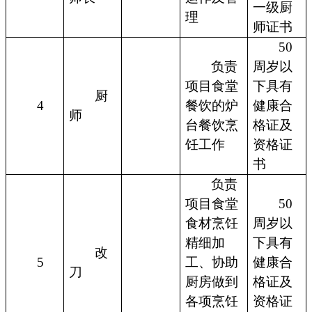
一级厨
理
师证书
50
负责
周岁以
项目食堂
下具有
厨
4
餐饮的炉
健康合
师
台餐饮烹
格证及
饪工作
资格证
书
负责
项目食堂
50
食材烹饪
周岁以
精细加
下具有
改
5
工、协助
健康合
刀
厨房做到
格证及
各项烹饪
资格证