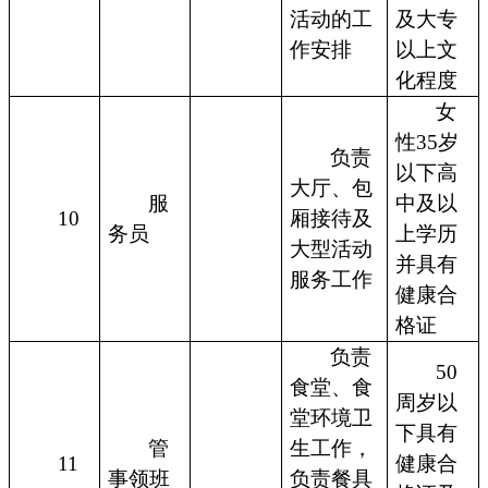
活动的工
及大专
作安排
以上文
化程度
女
性35岁
负责
以下高
大厅、包
服
中及以
10
厢接待及
务员
上学历
大型活动
并具有
服务工作
健康合
格证
负责
50
食堂、食
周岁以
堂环境卫
下具有
管
生工作，
11
健康合
事领班
负责餐具