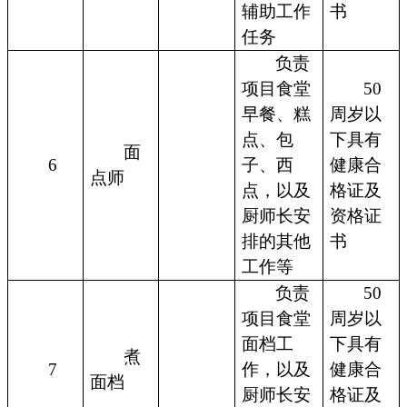
辅助工作
书
任务
负责
项目食堂
50
早餐、糕
周岁以
点、包
下具有
面
6
子、西
健康合
点师
点，以及
格证及
厨师长安
资格证
排的其他
书
工作等
负责
50
项目食堂
周岁以
面档工
下具有
煮
7
作，以及
健康合
面档
厨师长安
格证及