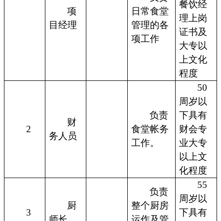
餐饮经
项
日常食堂
理上岗
目经理
管理的各
证书及
项工作
大专以
上文化
程度
50
周岁以
负责
下具有
财
2
食堂帐务
财会专
务人员
工作。
业大专
以上文
化程度
55
负责
周岁以
厨
整个厨房
3
下具有
师长
运作及管