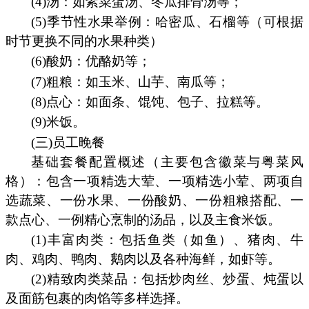
(4)汤：如紫菜蛋汤、冬瓜排骨汤等；
(5)季节性水果举例：哈密瓜、石榴等（可根据
时节更换不同的水果种类）
(6)酸奶：优酪奶等；
(7)粗粮：如玉米、山芋、南瓜等；
(8)点心：如面条、馄饨、包子、拉糕等。
(9)米饭。
(三)员工晚餐
基础套餐配置概述（主要包含徽菜与粤菜风
格）：包含一项精选大荤、一项精选小荤、两项自
选蔬菜、一份水果、一份酸奶、一份粗粮搭配、一
款点心、一例精心烹制的汤品，以及主食米饭。
(1)丰富肉类：包括鱼类（如鱼）、猪肉、牛
肉、鸡肉、鸭肉、鹅肉以及各种海鲜，如虾等。
(2)精致肉类菜品：包括炒肉丝、炒蛋、炖蛋以
及面筋包裹的肉馅等多样选择。