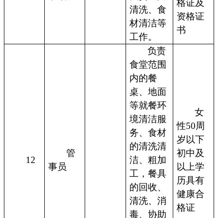
格证及
清洗、食
资格证
材清洁等
书
工作。
负责
食堂范围
内的餐
桌、地面
等就餐环
女
境清洁服
性50周
务、食材
岁以下
的清洗清
管
初中及
12
洁、粗加
事员
以上学
工，餐具
历具有
的回收、
健康合
清洗、消
格证
毒、协助