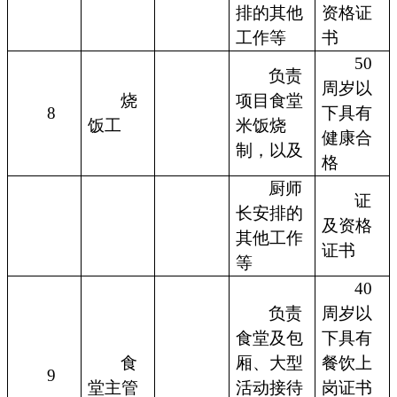
排的其他
资格证
工作等
书
50
负责
周岁以
烧
项目食堂
8
下具有
饭工
米饭烧
健康合
制，以及
格
厨师
证
长安排的
及资格
其他工作
证书
等
40
负责
周岁以
食堂及包
下具有
食
厢、大型
餐饮上
9
堂主管
活动接待
岗证书