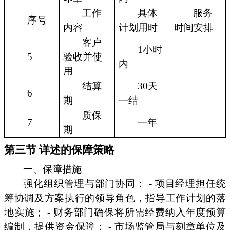
工作
具体
服务
序号
内容
计划用时
时间安排
客户
1小时
5
验收并使
内
用
结算
30天
6
期
一结
质保
7
一年
期
第三节 详述的保障策略
一、保障措施
强化组织管理与部门协同： - 项目经理担任统
筹协调及方案执行的领导角色，指导工作计划的落
地实施； - 财务部门确保将所需经费纳入年度预算
编制，提供资金保障； - 市场监管局与刻章单位及