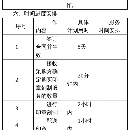
作。
六、时间进度安排
工作
具体
服务
序号
内容
计划用时
时间安排
签订
1
合同并生
5天
效
接收
采购方确
20分
2
定购买印
钟内
章刻制服
务的数量
进行
2小时
3
印章刻制
内
配送
1小时
4
印章
内