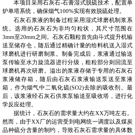
本项目采用石灰石-石膏湿式脱硫技术，配置单
炉单塔系统，确保烟气100%实现有效脱硫处理。
石灰石浆液的制备过程采用湿式球磨机制浆系
统。选用的石灰石为非均匀粒状，其尺寸范围在
3mm至20mm之间。石灰石颗粒首先由斗式提升机输
送至储存仓，随后通过精确计量的给料机送入湿式
球磨机进行研磨制浆。制备完成后，浆液通过输送
泵传输至水力旋流器进行分级，粗粒部分则回流至
球磨机再次研磨。溢出的浆液存储于专用的石灰石
浆液储存箱，随后由石灰石浆液输送泵送至浆液
箱，作为烟气中二氧化硫(SO2)去除的吸收剂。最
后，该浆液经石灰石供浆泵输送至吸收塔，进行化
学反应处理。
据统计，石灰石的需求量大约在XX万吨左右。
然而，由于XX厂的运营受到电网统一调度以及煤炭
品种硫分含量的制约，导致石灰石需求量的具体数