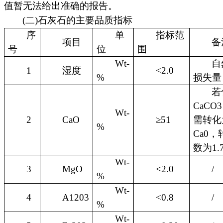
值暂无法给出准确的报告。
(二)石灰石的主要品质指标
序
单
指标范
项目
备
号
位
围
Wt-
自
1
湿度
<2.0
%
损失量
若
CaCO
Wt-
2
CaO
≥51
需转化
%
Ca0
数为1.7
Wt-
3
MgO
<2.0
/
%
Wt-
4
A1203
<0.8
/
%
Wt-