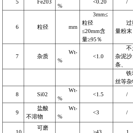
5
Fe203
<0.20
/
%
3mm≤
粒径
过
6
粒径
mm
≤20mm含
量粉末
量≥95％
不
Wt-
7
杂质
<1.0
杂泥沙
%
条、
铁
丝等杂
Wt-
8
Si02
<1.5
/
%
盐酸
Wt-
9
<3
/
不溶物
%
可磨
10
≥43
1