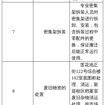
专业密集
架拆装人员对
密集架进行拆
卸、安装，包
7
密集架拆装
含拆装过程中
零配件的更
换，保证搬迁
后能正常运行
使用。
莲花池正
街122号综合楼
102室底图柜处
理、清运，新
废旧物资的
8
迎校区档案室
处置
废旧杂物清运
处理，按市场