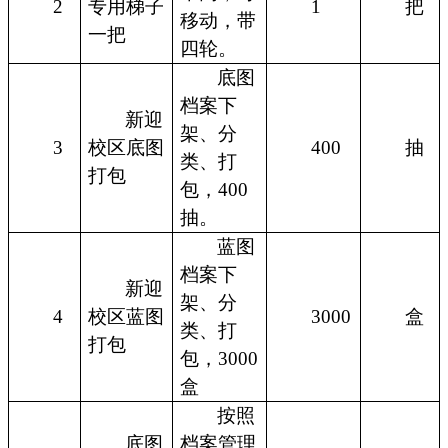
2
专用梯子
1
把
移动，带
一把
四轮。
底图
档案下
新迎
架、分
3
校区底图
400
抽
类、打
打包
包，400
抽。
蓝图
档案下
新迎
架、分
4
校区蓝图
3000
盒
类、打
打包
包，3000
盒
按照
底图
档案管理