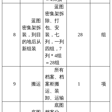
蓝图
密集架拆
蓝图
除、打
密集架拆
包、安
8
装，到目
装，七
28
组
的地后从
列，一列
新组装
四组，7
列＊4组
＝28组
所有
档案、档
9
搬运
案柜搬
1
项
运、装
卸、运输
底图