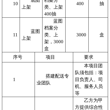
底图
档案分
10
400
抽
上架
类、上架
400抽
蓝图
档案分
蓝图
11
类、上
3000
盒
上架
架，3000
盒
序号
项目
要求
本项目团
队须包括：项
搭建配送专
1
目负责人、司
业团队
机、服务人员
等
乙方为甲
方提供综合性