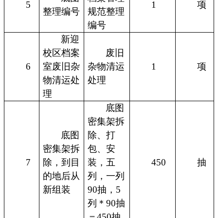
5
1
项
整理编号
规范整理
编号
新迎
校区档案
废旧
6
室废旧杂
杂物清运
1
项
物清运处
处理
理
底图
密集架拆
底图
除、打
密集架拆
包、安
7
除，到目
装，五
450
抽
的地后从
列，一列
新组装
90抽，5
列＊90抽
＝450抽