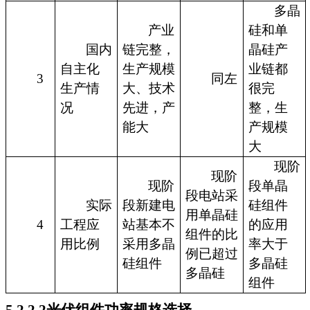
多晶
产业
硅和单
国内
链完整，
晶硅产
自主化
生产规模
业链都
3
同左
生产情
大、技术
很完
况
先进，产
整，生
能大
产规模
大
现阶
现阶
现阶
段单晶
段电站采
实际
段新建电
硅组件
用单晶硅
4
工程应
站基本不
的应用
组件的比
用比例
采用多晶
率大于
例已超过
硅组件
多晶硅
多晶硅
组件