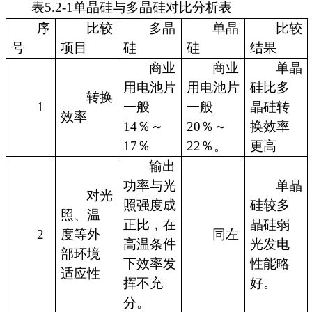
表5.2-1单晶硅与多晶硅对比分析表
序
比较
多晶
单晶
比较
号
项目
硅
硅
结果
商业
商业
单晶
用电池片
用电池片
硅比多
转换
1
一般
一般
晶硅转
效率
14％～
20％～
换效率
17％
22％。
更高
输出
功率与光
单晶
对光
照强度成
硅较多
照、温
正比，在
晶硅弱
2
度等外
同左
高温条件
光发电
部环境
下效率发
性能略
适应性
挥不充
好。
分。