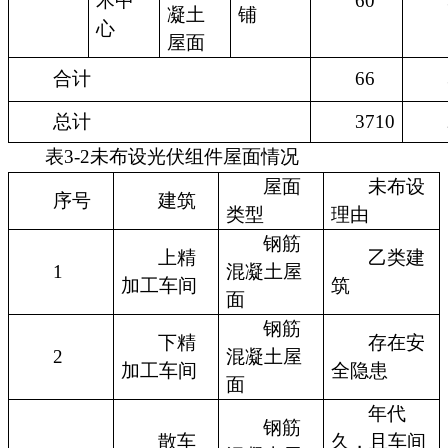
术中
60
凝土
铺
心
屋面
合计
66
总计
3710
表3-2未布设光伏组件屋面情况
屋面
未布设
序号
建筑
类型
理由
钢筋
上精
乙类建
1
混凝土屋
加工车间
筑
面
钢筋
下精
存在安
2
混凝土屋
加工车间
全隐患
面
年代
钢筋
散车
久，且车间