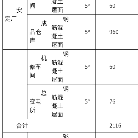
凝土
间
5°
60
安
屋面
定厂
钢
成
筋混
品仓
5°
960
凝土
库
屋面
钢
机
筋混
修车
5°
60
凝土
间
屋面
钢
总
筋混
变电
5°
76
凝土
所
屋面
合计
2116
彩