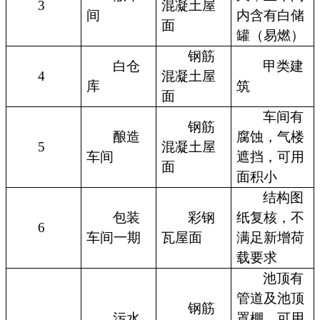
3
混凝土屋
间
内含有白储
面
罐（易燃）
钢筋
白仓
甲类建
4
混凝土屋
库
筑
面
车间有
钢筋
酿造
腐蚀，气楼
5
混凝土屋
车间
遮挡，可用
面
面积小
结构图
包装
彩钢
纸复核，不
6
车间一期
瓦屋面
满足新增荷
载要求
池顶有
管道及池顶
钢筋
污水
罩棚，可用