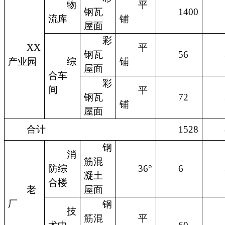
物
平
钢瓦
1400
流库
铺
屋面
彩
XX
平
钢瓦
56
产业园
综
铺
屋面
合车
彩
间
平
钢瓦
72
铺
屋面
合计
1528
钢
消
筋混
防综
36°
6
凝土
合楼
老
屋面
厂
钢
技
筋混
平