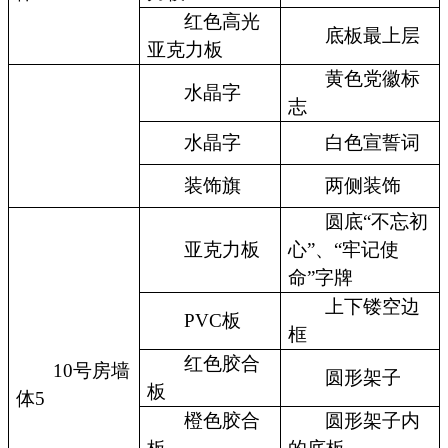
红色高光
底板最上层
亚克力板
黄色党徽标
水晶字
志
水晶字
白色宣誓词
装饰旗
两侧装饰
圆底“不忘初
亚克力板
心”、“牢记使
命”字牌
上下镂空边
PVC板
框
红色胶合
10号房墙
圆形架子
板
体5
橙色胶合
圆形架子内