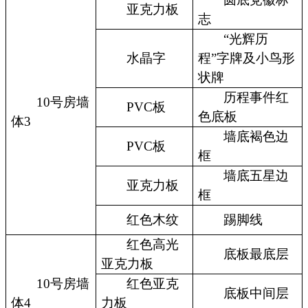
亚克力板
志
“光辉历
水晶字
程”字牌及小鸟形
状牌
历程事件红
10号房墙
PVC板
色底板
体3
墙底褐色边
PVC板
框
墙底五星边
亚克力板
框
红色木纹
踢脚线
红色高光
底板最底层
亚克力板
10号房墙
红色亚克
底板中间层
体4
力板