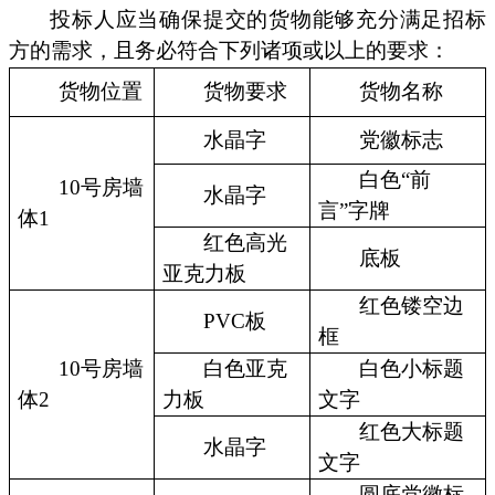
投标人应当确保提交的货物能够充分满足招标
方的需求，且务必符合下列诸项或以上的要求：
货物位置
货物要求
货物名称
水晶字
党徽标志
白色“前
10号房墙
水晶字
言”字牌
体1
红色高光
底板
亚克力板
红色镂空边
PVC板
框
10号房墙
白色亚克
白色小标题
体2
力板
文字
红色大标题
水晶字
文字
圆底党徽标