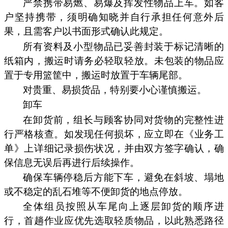
严禁携带易燃、易爆及挥发性物品上车。如客
户坚持携带，须明确知晓并自行承担任何意外后
果，且需客户以书面形式确认此规定。
所有资料及小型物品已妥善封装于标记清晰的
纸箱内，搬运时请务必轻取轻放。未包装的物品应
置于专用篮筐中，搬运时放置于车辆尾部。
对贵重、易损货品，特别要小心谨慎搬运。
卸车
在卸货前，组长与顾客协同对货物的完整性进
行严格核查。如发现任何损坏，应立即在《业务工
单》上详细记录损伤状况，并由双方签字确认，确
保信息无误后再进行后续操作。
确保车辆停稳后方能下车，避免在斜坡、塌地
或不稳定的乱石堆等不便卸货的地点停放。
全体组员按照从车尾向上逐层卸货的顺序进
行，首趟作业应优先选取轻质物品，以此熟悉路径