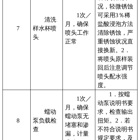
况，轻微锈蚀
1次／
可采用3％稀
清洗
月，确保
盐酸浸泡方法
7
样水杯喷
喷头工作
清除锈蚀，严
头
正常
重锈蚀状况直
接换新。2．
将喷头原样装
回后注意调节
喷头配水强
度。
1．按蠕
1次／
动泵说明书要
月，确保
蠕动
求，检查输出
蠕动泵无
8
泵负载检
扭矩。2．若
堵塞和渗
查
不符合说明书
漏，计量
规定要求，及