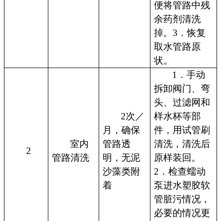
便将管路中残
余药剂清洗
掉。3．恢复
取水管路原
状。
1．手动
拆卸阀门、弯
头、过滤网和
2次／
样水杯等部
月，确保
件，用试管刷
室内
管路透
清洗，清洗后
2
管路清洗
明，无泥
原样装回。
沙藻类附
2．检查蠕动
着
泵进水塑胶软
管脏污情况，
必要的情况更