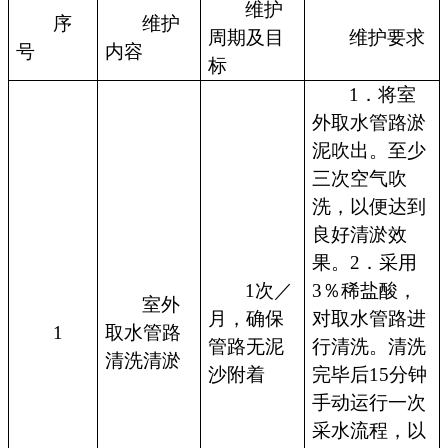
维护
序
维护
周期及目
维护要求
号
内容
标
1．将室
外取水管路淤
泥吹出。至少
三次空气吹
洗，以便达到
良好清淤效
果。2．采用
1次／
3％稀盐酸，
室外
月，确保
对取水管路进
1
取水管路
管路无泥
行清洗。清洗
清洗清淤
沙附着
完毕后15分钟
手动运行一次
采水流程，以