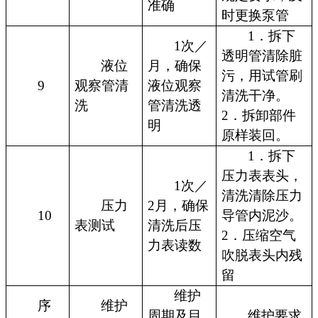
准确
时更换泵管
1．拆下
1次／
透明管清除脏
液位
月，确保
污，用试管刷
9
观察管清
液位观察
清洗干净。
洗
管清洗透
2．拆卸部件
明
原样装回。
1．拆下
压力表表头，
1次／
清洗清除压力
压力
2月，确保
10
导管内泥沙。
表测试
清洗后压
2．压缩空气
力表读数
吹脱表头内残
留
维护
序
维护
周期及目
维护要求