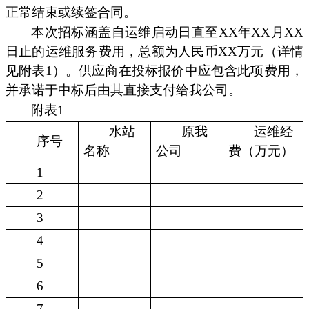
正常结束或续签合同。
本次招标涵盖自运维启动日直至XX年XX月XX
日止的运维服务费用，总额为人民币XX万元（详情
见附表1）。供应商在投标报价中应包含此项费用，
并承诺于中标后由其直接支付给我公司。
附表1
水站
原我
运维经
序号
名称
公司
费（万元）
1
2
3
4
5
6
7