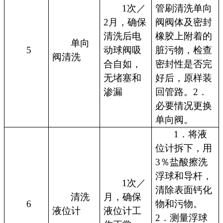
1次／
管刷清洗单向
2月，确保
阀阀体及密封
清洗后电
橡胶上附着的
单向
5
动球阀吸
脏污物，检查
阀清洗
合自如，
密封性是否完
无堵塞和
好后，原样装
渗漏
回管路。2．
必要情况更换
单向阀。
1．将液
位计拆下，用
3％盐酸擦洗
浮球和导杆，
1次／
清除表面钙化
清洗
月，确保
6
物和污物。
液位计
液位计工
2．测量浮球