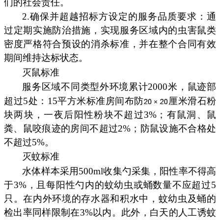
们的社会责任。
2.确保并超越招标方设定的服务品质要求：通
过定期实施防治措施，实现服务区域内的虫害鼠类
密度严格符合预设的消杀标准，并在整个合同有效
期间维持达标状态。
灭鼠标准
服务区域不同类型外环境累计2000米，鼠迹部
超过5处：15平方米标准房间布防
厘米滑石粉
块两块，一夜后阳性粉块不超过3%；有鼠洞、鼠
粪、鼠咬痕迹的房间不超过2%；防鼠设施不合格处
不超过5%。
灭蚊标准
水体样本采用500ml收集勺采集，阳性率不得高
于3%，且每阳性勺内的蚊幼虫或蛹数量不应超过5
只。在内外环境的存水器和积水中，蚊幼虫及蛹的
检出率同样限制在3%以内。此外，白天的人工诱蚊