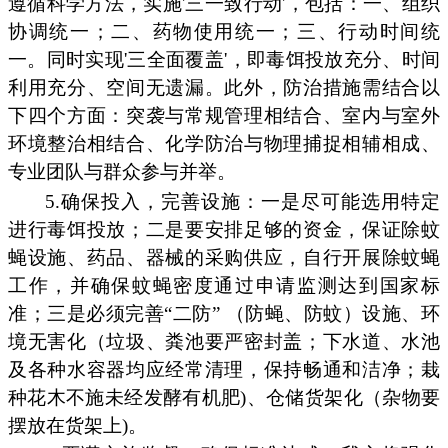
遵循科学方法，实施'三一致行动'，包括：一、组织
协调统一；二、药物使用统一；三、行动时间统
一。同时实现'三全面覆盖'，即毒饵投放充分、时间
利用充分、空间无遗漏。此外，防治措施需结合以
下四个方面：突袭与常规管理相结合、室内与室外
环境整治相结合、化学防治与物理捕捉相辅相成、
专业团队与群众参与并举。
5.确保投入，完善设施：一是尽可能选用特定
进行毒饵投放；二是要安排足够的资金，保证除蚊
蝇设施、药品、器械的采购供应，自行开展除蚊蝇
工作，并确保蚊蝇密度通过申请监测达到国家标
准；三是必须完善“二防” （防蝇、防蚊）设施、环
境无害化（垃圾、粪池要严密封盖；下水道、水池
及各种水容器均应经常清理，保持畅通和洁净；栽
种花木不施未经发酵有机肥)、仓储货架化（杂物要
摆放在货架上)。