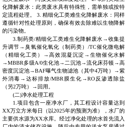
化降解废水：此类废水具有特殊性，需单独或按特
定流程处理。 3. 精细化工类难生化降解废水：同样
遵循针对性处理原则，确保有效去除难以生物降解
的污染物。
3.制药类/精细化工类难生化降解废水→收集提
升调节→臭氧催化氧化（制药类）/TC催化微电解
（精细化工类）→高效混凝沉淀→生物催化水解
→MBBR多级A/0生化池→二沉池→流化床芬顿→高
密度沉淀池→BAF曝气生物滤池（其中4万吨）→紫
外消毒→达标排放/MBR膜生化→RO反渗透除盐
（另2万吨）→回用。
(二)净水处理工程
1.项目包含一座净水厂，其工程设计容量达到
XX万立方米每日（以2025年的预测为准），水厂的
主要供水源为XX水库。经过净化处理的水首先流入
厂内的清水储存设施，随后由专用的送水泵房通过