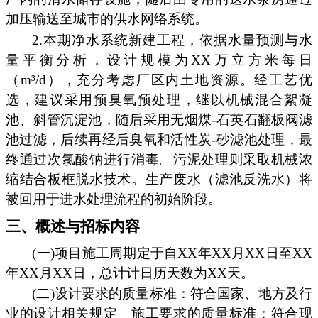
加压输送至城市的供水网络系统。
2.本期净水系统新建工程，依据水量预测与水
量平衡分析，设计规模为XX万立方米每日
（m³/d），充分考虑厂区内土地资源。经工艺优
选，建议采用预臭氧预处理，继以机械混合絮凝
池、斜管沉淀池，随后采用无烟煤-石英石翻板阀滤
池过滤，后续再经后臭氧和活性炭-砂滤池处理，最
终通过次氯酸钠进行消毒。污泥处理则采取机械浓
缩结合板框脱水技术。生产废水（滤池反洗水）将
被回用于进水处理流程的初始阶段。
三、概述与招标内容
(一)项目施工周期定于自XX年XX月XX日至XX
年XX月XX日，总计计日历天数为XX天。
(二)设计要求的质量标准：符合国家、地方及行
业的设计相关规定。施工要求的质量标准：符合现