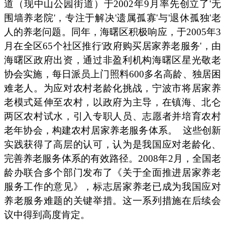
道（现中山公园街道）于2002年9月率先创立了'无
围墙养老院'，专注于解决'遗属孤寡'与'退休孤独'老
人的养老问题。同年，海曙区积极响应，于2005年3
月在全区65个社区推行'政府购买居家养老服务'，由
海曙区政府出资，通过非盈利机构海曙区星光敬老
协会实施，每日派员上门照料600多名高龄、独居困
难老人。为应对农村老龄化挑战，宁波市将居家养
老模式延伸至农村，以政府为主导，在镇海、北仑
两区农村试水，引入专职人员、志愿者并培育农村
老年协会，构建农村居家养老服务体系。
这些创新
实践获得了高层的认可，认为是我国应对老龄化、
完善养老服务体系的有效路径。2008年2月，全国老
龄办联合多个部门发布了《关于全面推进居家养老
服务工作的意见》，标志居家养老已成为我国应对
养老服务难题的关键举措。这一系列措施在后续会
议中得到高度肯定。