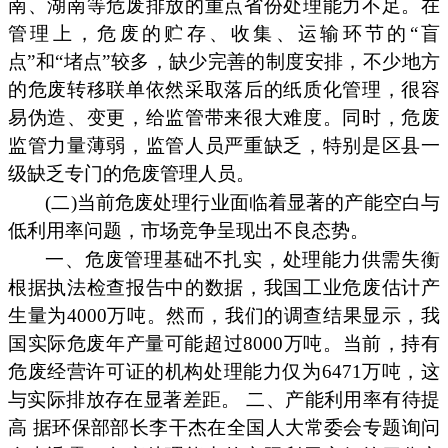
南、湖南等危废排放的重点省份处理能力不足。在
管理上，危废的贮存、收集、运输环节的“盲
点”和“堵点”较多，缺少完善的制度安排，不少地方
的危废转移联单依然采取落后的纸质化管理，很容
易伪造、变更，给监管带来很大难度。同时，危废
监管力量薄弱，监管人员严重缺乏，特别是区县一
级缺乏专门的危废管理人员。
(二)当前危废处理行业面临着显著的产能空白与
低利用率问题，市场竞争呈现出不良态势。
一、危废管理基础不扎实，处理能力供需失衡
根据执法检查报告中的数据，我国工业危废估计产
生量为4000万吨。然而，我们的调查结果显示，我
国实际危废年产量可能超过8000万吨。当前，持有
危废经营许可证的机构处理能力仅为6471万吨，这
与实际排放存在显著差距。 二、产能利用率有待提
高 据环保部部长李干杰在全国人大常委会专题询问