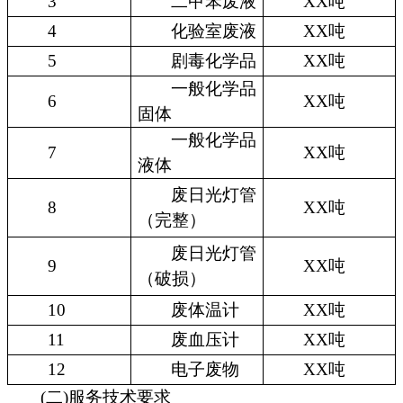
3
二甲苯废液
XX吨
4
化验室废液
XX吨
5
剧毒化学品
XX吨
一般化学品
6
XX吨
固体
一般化学品
7
XX吨
液体
废日光灯管
8
XX吨
（完整）
废日光灯管
9
XX吨
（破损）
10
废体温计
XX吨
11
废血压计
XX吨
12
电子废物
XX吨
(二)服务技术要求