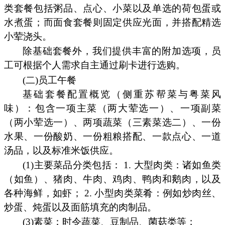
类套餐包括粥品、点心、小菜以及单选的荷包蛋或
水煮蛋；而面食套餐则固定供应光面，并搭配精选
小荤浇头。
除基础套餐外，我们提供丰富的附加选项，员
工可根据个人需求自主通过刷卡进行选购。
(二)员工午餐
基础套餐配置概览（侧重苏帮菜与粤菜风
味）：包含一项主菜（两大荤选一）、一项副菜
（两小荤选一）、两项蔬菜（三素菜选二）、一份
水果、一份酸奶、一份粗粮搭配、一款点心、一道
汤品，以及标准米饭供应。
(1)主要菜品分类包括： 1. 大型肉类：诸如鱼类
（如鱼）、猪肉、牛肉、鸡肉、鸭肉和鹅肉，以及
各种海鲜，如虾； 2. 小型肉类菜肴：例如炒肉丝、
炒蛋、炖蛋以及面筋填充的肉制品。
(3)素菜：时令蔬菜、豆制品、菌菇类等；