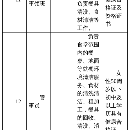
事领班
负责餐具
格证及
清洗、食
资格证
材清洁等
书
工作。
负责
食堂范围
内的餐
桌、地面
等就餐环
女
境清洁服
性50周
务、食材
岁以下
的清洗清
管
初中及
12
洁、粗加
事员
以上学
工，餐具
历具有
的回收、
健康合
清洗、消
格证