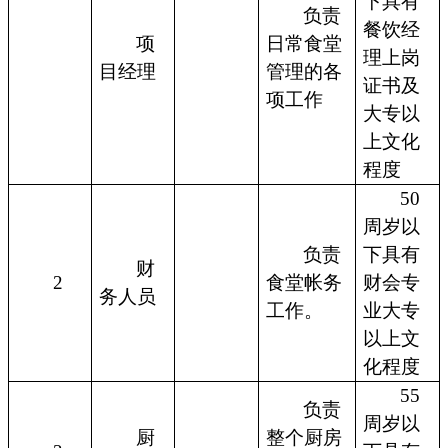
下具有
负责
餐饮经
项
日常食堂
理上岗
目经理
管理的各
证书及
项工作
大专以
上文化
程度
50
周岁以
负责
下具有
财
2
食堂帐务
财会专
务人员
工作。
业大专
以上文
化程度
55
负责
周岁以
厨
整个厨房