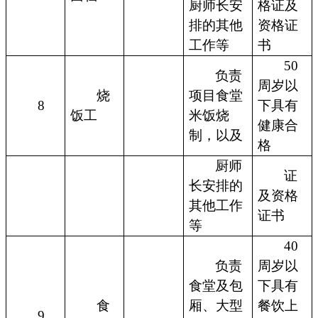
厨师长安
格证及
排的其他
资格证
工作等
书
50
负责
周岁以
烧
项目食堂
8
下具有
饭工
米饭烧
健康合
制，以及
格
厨师
证
长安排的
及资格
其他工作
证书
等
40
负责
周岁以
食堂及包
下具有
食
厢、大型
餐饮上
9