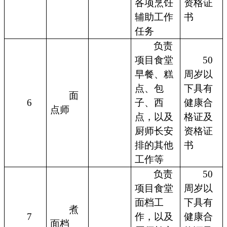
各项烹饪
资格证
辅助工作
书
任务
负责
项目食堂
50
早餐、糕
周岁以
点、包
下具有
面
6
子、西
健康合
点师
点，以及
格证及
厨师长安
资格证
排的其他
书
工作等
负责
50
项目食堂
周岁以
面档工
下具有
煮
7
作，以及
健康合
面档