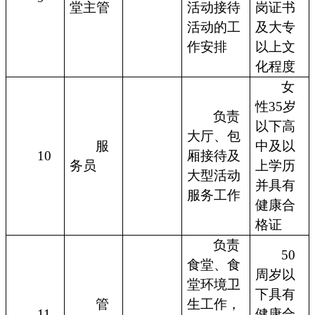
堂主管
活动接待
岗证书
活动的工
及大专
作安排
以上文
化程度
女
性35岁
负责
以下高
大厅、包
服
中及以
10
厢接待及
务员
上学历
大型活动
并具有
服务工作
健康合
格证
负责
50
食堂、食
周岁以
堂环境卫
下具有
管
生工作，
11
健康合