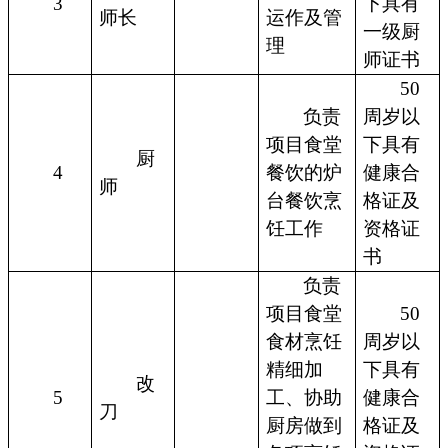
3
下具有
师长
运作及管
一级厨
理
师证书
50
负责
周岁以
项目食堂
下具有
厨
4
餐饮的炉
健康合
师
台餐饮烹
格证及
饪工作
资格证
书
负责
项目食堂
50
食材烹饪
周岁以
精细加
下具有
改
5
工、协助
健康合
刀
厨房做到
格证及