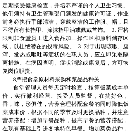
定期接受健康检查，并培养严谨的个人卫生习惯。
他们须持有卫生管理部门颁发的健康许可证，作业
前务必执行手部清洁，穿戴整洁的工作服、帽，且
不得留有长指甲、涂抹指甲油或佩戴首饰。
2. 严格
限制非食堂员工进入食品加工操作区和原料储存区
域，以杜绝潜在的投毒风险。
3. 对于出现咳嗽、腹
泻、发热或呕吐等症状的在职人员，应立即采取隔
离措施。在病因查明、症状消除或康复后，方可恢
复岗位职责。
8严把食堂原材料采购和菜品品种关
食堂管理人员每天定时检查，核算饭菜成本单
价，实行微利经营。接受人员监督，在搞好色，
香，味，形俱佳，营养合理搭配套餐的同时降低饭
菜成本价，根据不同的季节及时更换品种，并注意
营养搭配：增加早餐品种，提高早餐的营养搭配，
在现有基础上引进各地特色早餐。增加菜类品种，