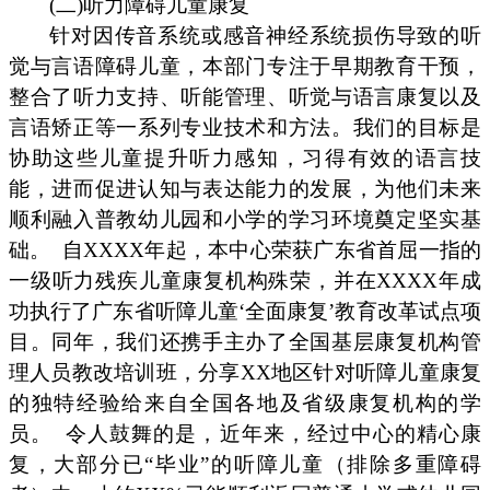
(二)听力障碍儿童康复
针对因传音系统或感音神经系统损伤导致的听
觉与言语障碍儿童，本部门专注于早期教育干预，
整合了听力支持、听能管理、听觉与语言康复以及
言语矫正等一系列专业技术和方法。我们的目标是
协助这些儿童提升听力感知，习得有效的语言技
能，进而促进认知与表达能力的发展，为他们未来
顺利融入普教幼儿园和小学的学习环境奠定坚实基
础。
自XXXX年起，本中心荣获广东省首屈一指的
一级听力残疾儿童康复机构殊荣，并在XXXX年成
功执行了广东省听障儿童‘全面康复’教育改革试点项
目。同年，我们还携手主办了全国基层康复机构管
理人员教改培训班，分享XX地区针对听障儿童康复
的独特经验给来自全国各地及省级康复机构的学
员。
令人鼓舞的是，近年来，经过中心的精心康
复，大部分已“毕业”的听障儿童（排除多重障碍