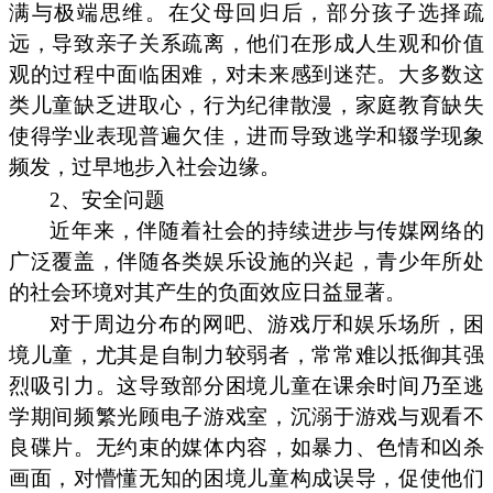
满与极端思维。在父母回归后，部分孩子选择疏
远，导致亲子关系疏离，他们在形成人生观和价值
观的过程中面临困难，对未来感到迷茫。大多数这
类儿童缺乏进取心，行为纪律散漫，家庭教育缺失
使得学业表现普遍欠佳，进而导致逃学和辍学现象
频发，过早地步入社会边缘。
2、安全问题
近年来，伴随着社会的持续进步与传媒网络的
广泛覆盖，伴随各类娱乐设施的兴起，青少年所处
的社会环境对其产生的负面效应日益显著。
对于周边分布的网吧、游戏厅和娱乐场所，困
境儿童，尤其是自制力较弱者，常常难以抵御其强
烈吸引力。这导致部分困境儿童在课余时间乃至逃
学期间频繁光顾电子游戏室，沉溺于游戏与观看不
良碟片。无约束的媒体内容，如暴力、色情和凶杀
画面，对懵懂无知的困境儿童构成误导，促使他们