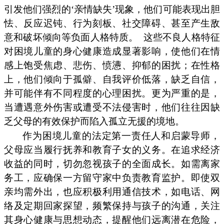
引发他们强烈的‘亲情缺失’现象，他们可能表现出胆
怯、反应迟钝、行为刻板、社交障碍、甚至产生敌
意和破坏倾向等负面人格特质。
这些不良人格特征
对困境儿童的身心健康造成显著影响，使他们在情
感上饱受焦虑、悲伤、愤懑、抑郁的困扰；在性格
上，他们倾向于孤僻、自我评价低落，缺乏自信，
并可能伴有不同程度的心理困扰。更为严重的是，
当遭遇意外伤害或遭受不法侵害时，他们往往因缺
乏父母的有效保护而陷入孤立无援的境地。
作为困境儿童的法定第一责任人和启蒙导师，
父母应当履行抚养和教育子女的义务。在追求经济
收益的同时，切勿忽视孩子的全面成长。如需离家
务工，应确保一方留守家中负责教育监护。即使双
亲均需外出，也应积极利用通信技术，如电话、网
络及定期回家探望，频繁保持与孩子的沟通，关注
其身心健康与思想动态，提醒他们远离潜在危险，