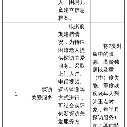
人、困境儿
童建立信息
档案。
根据前
期建档情
况，为特殊
将7类对
困难老人提
象中的孤
供探访关爱
寡、高龄独
服务。采取
居以及重
上门入户、
（中）度失
电话视频、
能、重度残
探访
远程监测等
2
疾老年人列
关爱服务
方式进行，
为重点对
可结合实际
象，每半月
创新探访关
探访服务1
爱服务方
次；其他特