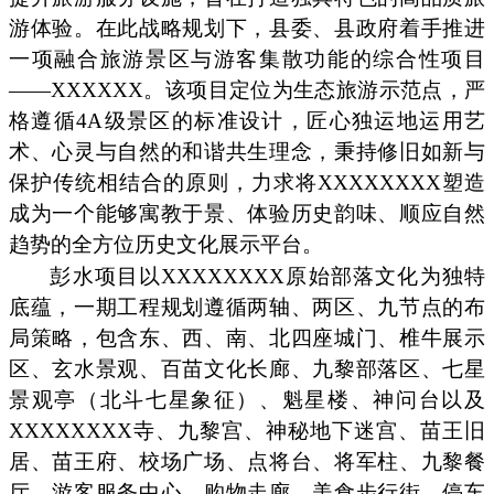
游体验。在此战略规划下，县委、县政府着手推进
一项融合旅游景区与游客集散功能的综合性项目
——XXXXXX。该项目定位为生态旅游示范点，严
格遵循4A级景区的标准设计，匠心独运地运用艺
术、心灵与自然的和谐共生理念，秉持修旧如新与
保护传统相结合的原则，力求将XXXXXXXX塑造
成为一个能够寓教于景、体验历史韵味、顺应自然
趋势的全方位历史文化展示平台。
彭水项目以XXXXXXXX原始部落文化为独特
底蕴，一期工程规划遵循两轴、两区、九节点的布
局策略，包含东、西、南、北四座城门、椎牛展示
区、玄水景观、百苗文化长廊、九黎部落区、七星
景观亭（北斗七星象征）、魁星楼、神问台以及
XXXXXXXX寺、九黎宫、神秘地下迷宫、苗王旧
居、苗王府、校场广场、点将台、将军柱、九黎餐
厅、游客服务中心、购物走廊、美食步行街、停车