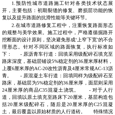
1.预防性城市道路施工针对各类技术状态展
开，主要包括：初期裂缝的修复、磨损层功能的恢
复以及提升路面的抗滑性能等关键环节。
2.在城市道路修复工程中，注重恢复路面形态
的规整与美学效果。施工过程中，严格遵循掘路开
挖断面的设计原则，坚决避免形成‘上窄下宽’的不合
理形态。针对不同区域的路面恢复，执行标准如
下：
- 原沥青车行道：回填采用级配碎石填充至
路床深度，基础层铺设5%稳定剂的36厘米厚材料，
上覆6厘米厚的AC-20改性沥青及4厘米常规AC-13沥
青。
- 原混凝土车行道：回填同样为级配碎石至
路床，基础层为5%稳定剂的36厘米厚，面层则采用
24厘米厚的商品C35混凝土浇筑。
- 对于人行
道，回填以原土填充至路床下20厘米，基层构造包
括20厘米级配碎石，随后是20厘米厚的C25混凝
土，最后覆盖以原始材质的人行道砖。
特殊情况