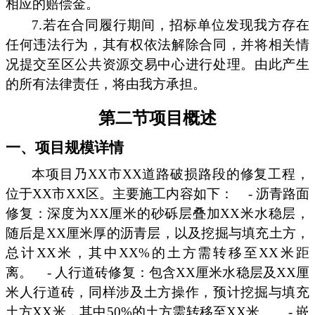
相应的赔偿金。
7.若在合同履行期间，招标单位发现我方存在
任何违法行为，其有权依法解除合同，并将相关情
况提交至区公共资源交易中心进行处理。由此产生
的所有法律责任，将由我方承担。
第二节项目概述
一、项目规模详情
本项目乃XX市XX道路破损路段的修复工程，
位于XX市XX区。主要施工内容如下：
- 沥青路面
修复：深度为XX厘米的砂砾层叠加XX米水稳层，
随后是XX厘米厚的沥青层，以及挖掘与填充土方，
总计XX米，其中XX%的土方需转移至XX米距
离。
- 人行道砖修复：包含XX厘米水稳层及XX厘
米人行道砖，同样涉及土方操作，预计挖掘与填充
土方XX米，其中50%的土方需转移至XX米。
- 嵌