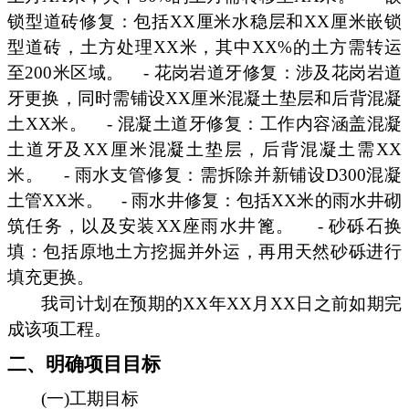
锁型道砖修复：包括XX厘米水稳层和XX厘米嵌锁
型道砖，土方处理XX米，其中XX%的土方需转运
至200米区域。
- 花岗岩道牙修复：涉及花岗岩道
牙更换，同时需铺设XX厘米混凝土垫层和后背混凝
土XX米。
- 混凝土道牙修复：工作内容涵盖混凝
土道牙及XX厘米混凝土垫层，后背混凝土需XX
米。
- 雨水支管修复：需拆除并新铺设D300混凝
土管XX米。
- 雨水井修复：包括XX米的雨水井砌
筑任务，以及安装XX座雨水井篦。
- 砂砾石换
填：包括原地土方挖掘并外运，再用天然砂砾进行
填充更换。
我司计划在预期的XX年XX月XX日之前如期完
成该项工程。
二、明确项目目标
(一)工期目标