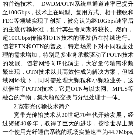
的首选技术。
DWDM/OTN系统单通道速率已提升
至100Gbps，技术上在码型、复用方式、相干接收和
FEC等领域实现了创新，被公认为继10Gbps速率后
的主流传输标准，预计其生命周期将较长。然而，
超100Gbps传输和OTN技术的研发仍在持续进行。
随着PTN和OTN的普及，特定场景下对不同粒度处
理的需求增加，特别是多业务承载驱动了POTN技术
的发展。随着网络向IP化演进，大容量传输需求频
繁出现，OTN技术以其高效性成为解决方案，但城
域网环境下，同时需处理大颗粒和小颗粒业务，这
就催生了POTN技术，它是OTN与以太网、MPLS等
融合的产物，集大颗粒交换与分组处理于一体。
2.宽带光传输技术简介
宽带光传输技术从20世纪70年代开始发展，经
过短短40多年，取得了巨大的进步，按照世界上第
一个使用光纤通信系统的现场实验速率为44.7Mbps,