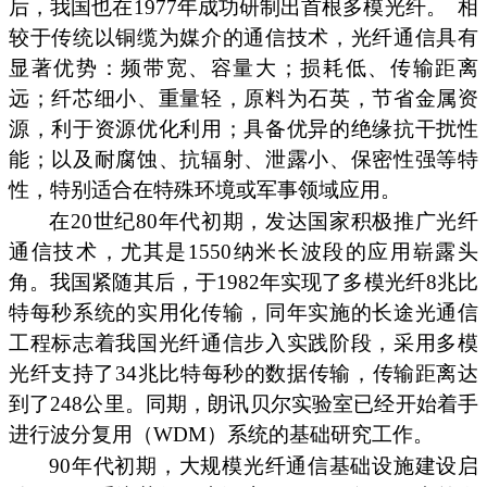
后，我国也在1977年成功研制出首根多模光纤。
相
较于传统以铜缆为媒介的通信技术，光纤通信具有
显著优势：频带宽、容量大；损耗低、传输距离
远；纤芯细小、重量轻，原料为石英，节省金属资
源，利于资源优化利用；具备优异的绝缘抗干扰性
能；以及耐腐蚀、抗辐射、泄露小、保密性强等特
性，特别适合在特殊环境或军事领域应用。
在20世纪80年代初期，发达国家积极推广光纤
通信技术，尤其是1550纳米长波段的应用崭露头
角。我国紧随其后，于1982年实现了多模光纤8兆比
特每秒系统的实用化传输，同年实施的长途光通信
工程标志着我国光纤通信步入实践阶段，采用多模
光纤支持了34兆比特每秒的数据传输，传输距离达
到了248公里。同期，朗讯贝尔实验室已经开始着手
进行波分复用（WDM）系统的基础研究工作。
90年代初期，大规模光纤通信基础设施建设启