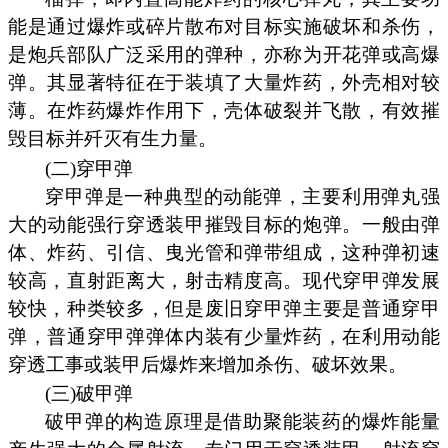
能是通过爆炸或碎片散布对目标实施破坏和杀伤，
是炮兵部队广泛采用的弹种，亦称为开花弹或高爆
弹。其显著特征在于装填了大量炸药，外壳相对较
薄。在炸药爆炸作用下，壳体破裂并飞散，有效摧
毁目标并歼灭有生力量。
(二)穿甲弹
穿甲弹是一种典型的动能弹，主要利用弹丸强
大的动能强行穿透装甲摧毁目标的炮弹。一般由弹
体、炸药、引信、曳光管和弹带组成，这种弹初速
较高，直射距离大，射击精度高。现代穿甲弹发展
较快，种类较多，但是废旧穿甲弹主要是普通穿甲
弹，普通穿甲弹弹体内装有少量炸药，在利用动能
穿透工事或装甲后爆炸来增加杀伤、破坏效果。
(三)破甲弹
破甲弹的构造原理是借助聚能装药的爆炸能量