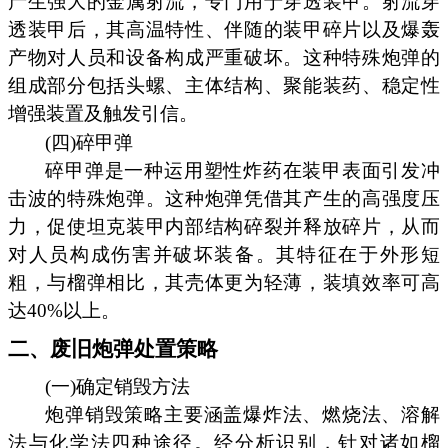
产生强大的金属射流，专门用于穿透装甲。射流穿
透装甲后，其高温特性、伴随的装甲碎片以及爆轰
产物对人员和设备构成严重破坏。这种特殊炮弹的
组成部分包括头螺、主体结构、聚能装药、稳定性
增强装置及触发引信。
(四)碎甲弹
碎甲弹是一种运用塑性炸药在装甲表面引发冲
击波的特殊炮弹。这种炮弹凭借其产生的高强度压
力，促使坦克装甲内部结构碎裂并释放碎片，从而
对人员构成伤害并破坏装备。其特征在于外形短
粗，与榴弹相比，其壳体更为轻薄，装填效率可高
达40%以上。
二、废旧炮弹处置策略
(一)确定销毁方法
炮弹销毁策略主要涵盖爆炸法、燃烧法、溶解
法与化学法四种途径。经分析识别，针对诸如榴