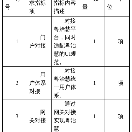
求指标
指标内容
号
量
位
项
描述
对接
粤治慧平
门
台，同时
1
1
项
户对接
适配粤治
慧的UI规
范。
对接
用
粤治慧统
2
户体系
1
项
一用户体
对接
系。
通过
网
网关对接
3
1
项
关对接
实现粤治
慧