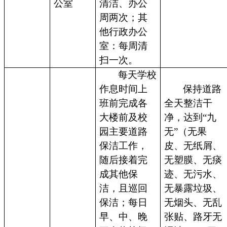
公室
清洁、办公
周两次；其
他行政办公
室：每周清
扫一次。
每天学校
作息时间上
保持道路
班前完成各
全天整洁干
大楼前及校
净，达到“九
园主要道路
无”（无果
保洁工作，
皮、无纸屑、
随后接着完
无塑膜、无痰
成其他保
迹、无污水、
洁，且巡回
无暴露垃圾、
保洁；每日
无烟头、无乱
早、中、晚
张贴、路牙无