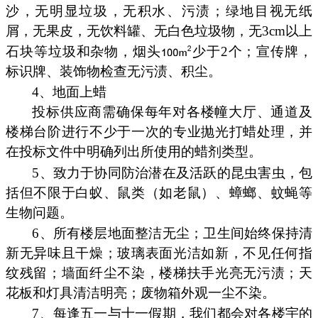
沙，无明显垃圾，无积水、污渍；绿地目视无纸
屑，无果皮，无饮料罐、无白色垃圾物，无3cm以上
石块等垃圾和杂物，烟头
少于2个；宣传牌，
标识牌、装饰物检查无污渍、积尘。
4、地面上蜡
投标供应商需确保每年对各楼幢大厅、通道及
楼梯台阶进行不少于一次的专业抛光打蜡处理，并
在投标文件中明确列出所使用的蜡剂类型。
5、致力于协同防治潜在及活跃的昆虫害虫，包
括但不限于白蚁、鼠类（如老鼠）、蟑螂、蚊蝇等
生物问题。
6、所有楼层地面整洁无尘；卫生间始终保持清
新无异味且干燥；玻璃表面光洁如新，不见任何指
纹残留；墙面纤尘不染，楼梯扶手光亮无污渍；天
花板和灯具清洁明亮；废物箱外观一尘不染。
7、每逢五一与十一假期，我们都会对各楼宇的