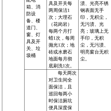
具及开关每
渍、光亮不锈
箱、消
两周保洁1
钢表面无手
防设
次；大理石
印，无积尘，
备、楼
（花岗岩）
无污渍、光
道门、
每两个月打
亮；玻璃上无
窗、灯
蜡1次，每周
手印，无积
具及开
抛光1次；地
尘，无污渍、
关、垃
砖或水磨石
明亮窗台无积
圾桶
地面每月彻
尘。
底刷洗1次。
每天两次
对卫生间全
面保洁，且
巡回每两小
时保洁厕坑
便具深度保