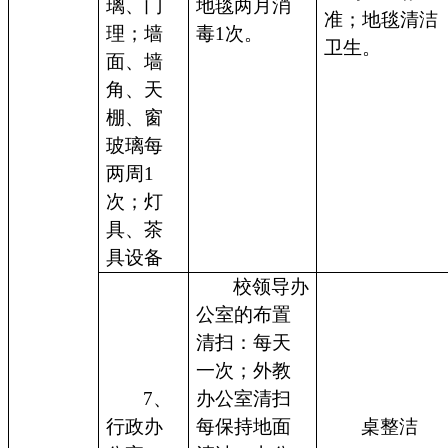
璃、门
地毯两月消
准；地毯清洁
理；墙
毒1次。
卫生。
面、墙
角、天
棚、窗
玻璃每
两周1
次；灯
具、茶
具设备
校领导办
公室的布置
清扫：每天
一次；外教
7、
办公室清扫
行政办
每保持地面
桌整洁