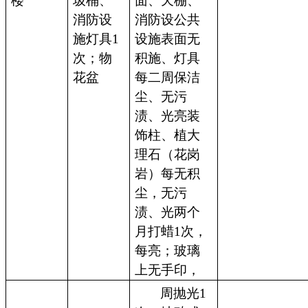
楼
圾桶、
面、天棚、
消防设
消防设公共
施灯具1
设施表面无
次；物
积施、灯具
花盆
每二周保洁
尘、无污
渍、光亮装
饰柱、植大
理石（花岗
岩）每无积
尘，无污
渍、光两个
月打蜡1次，
每亮；玻璃
上无手印，
周抛光1