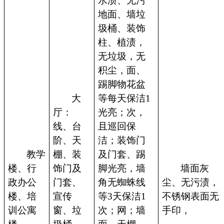
水渍、无污
地面、墙垃
圾桶、装饰
柱、植渍，
无垃圾，无
积尘，面、
踢脚物花盆
大
等每天保洁1
厅：
光亮；次，
线、台
且巡回保
阶、天
洁；装饰门
教学
棚、装
及门套、踢
楼、行
饰门及
脚光亮，墙
墙面灰
政办公
门套、
角无蜘蛛线
尘、无污渍，
楼、培
宣传
等3天保洁1
不锈钢表面无
训公寓
窗、垃
次；网；墙
手印，