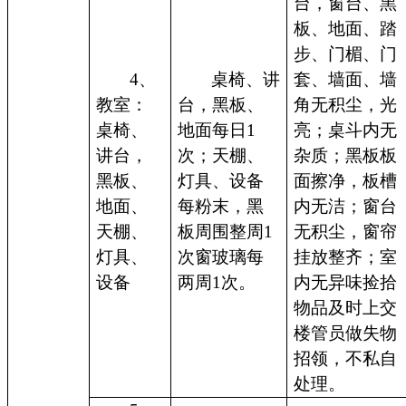
台，窗台、黑
板、地面、踏
步、门楣、门
4、
桌椅、讲
套、墙面、墙
教室：
台，黑板、
角无积尘，光
桌椅、
地面每日1
亮；桌斗内无
讲台，
次；天棚、
杂质；黑板板
黑板、
灯具、设备
面擦净，板槽
地面、
每粉末，黑
内无洁；窗台
天棚、
板周围整周1
无积尘，窗帘
灯具、
次窗玻璃每
挂放整齐；室
设备
两周1次。
内无异味捡拾
物品及时上交
楼管员做失物
招领，不私自
处理。