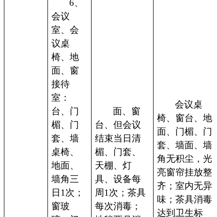
6、
会议
室、会
议桌
椅、地
面、窗
接待
室：
会议桌
台、门
面、窗
椅、窗台、地
楣、门
台、但会议
面、门楣、门
套、墙
结束当日清
套、墙面、墙
桌椅、
楣、门套、
角无积尘，光
地面、
天棚、灯
亮窗帘挂放整
墙角三
具、设备每
齐；室内无异
日1次；
周1次；茶具
味；茶具消毒
窗玻
每次消毒；
达到卫生标