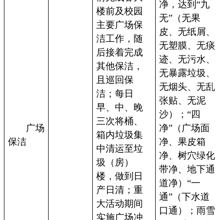
净，达到“九
楼前及校园
无”（无果
主要广场保
皮、无纸屑、
洁工作，随
无塑膜、无痰
后接着完成
迹、无污水、
其他保洁，
无暴露垃圾、
且巡回保
无烟头、无乱
洁；每日
张贴、无泥
早、中、晚
沙）；“四
三次将桶、
广场
净”（广场面
箱内垃圾集
保洁
净、果皮箱
中清运至垃
净、树穴绿化
圾（房）
带净、地下通
楼，做到日
道净）“一
产日清；重
通”（下水道
大活动期间
口通）；雨雪
实施广场冲