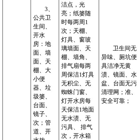
洁点，光
3、
亮；纸篓随
公共卫
时每两周1
生间、
次；天棚、
开水
灯具、窗玻
房：地
璃墙面、天
卫生间无
面、墙
棚、墙角、
异味、厕坑便
面、天
排气扇每两
具洁净无黄
棚、大
周保洁1灯具
渍、镜面、水
小便
无积尘、无
盆、台面无污
器、垃
蜘蛛门窗、
清理网；准、
圾篓、
灯开水房每
安全可靠；
台面、
天保洁1地面
镜子、
无水渍、无
次；管
污具、 排气
道、开
次，开水箱