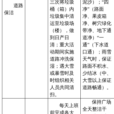
三次将垃圾
泥沙）；“四
道路
桶（箱）内
净”（路面
保洁
垃圾集中清
净、果皮箱
运至垃圾场
净、树穴绿化
（楼），做
带净、地下通
到日产日
道净）“一
清；重大活
通”（下水道
动期间实施
口通）；雨雪
道路冲洗保
天气时，保证
湿；遇大雪
路面不积水、
或暴雪时及
少结冰（中、
时组织相关
大雪以上保证
人员共同清
道路畅通）。
扫。
保持广场
每天上班
全天整洁干
前完成各大