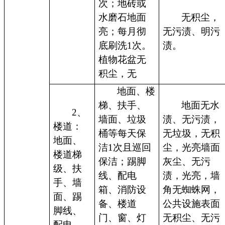
次；地砖或
水磨石地面
无积尘，
亮；每月彻
无污渍、明污
底刷洗1次。
渍。
植物花盆无
积尘，无
地面、楼
梯、扶手、
地面无水
2、
墙面、垃圾
渍、无污渍，
楼道：
桶等每天保
无垃圾，无积
地面、
洁1次且巡回
尘，光亮墙面
楼道梯
保洁；踢脚
灰尘、无污
级、扶
线、配电
渍，光亮，墙
手、墙
箱、消防设
角无蜘蛛网，
面、踢
备、楼道
公共设施表面
脚线、
门、窗、灯
无积尘、无污
配电