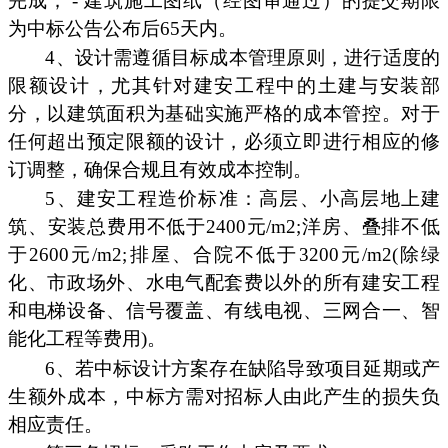
完成； - 建筑施工图纸（经图审通过）的提交期限
为中标公告公布后65天内。
4、设计需遵循目标成本管理原则，进行适度的
限额设计，尤其针对建安工程中的土建与安装部
分，以建筑面积为基础实施严格的成本管控。对于
任何超出预定限额的设计，必须立即进行相应的修
订调整，确保合规且有效成本控制。
5、建安工程造价标准：高层、小高层地上建
筑、安装总费用不低于2400元/m2;洋房、叠排不低
于2600元/m2;排屋、合院不低于3200元/m2(除绿
化、市政场外、水电气配套费以外的所有建安工程
和电梯设备、信号覆盖、有线电视、三网合一、智
能化工程等费用)。
6、若中标设计方案存在缺陷导致项目延期或产
生额外成本，中标方需对招标人由此产生的损失负
相应责任。