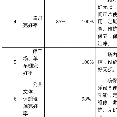
好无损
间正常
路灯
4
85%
100%
用，定
完好率
查、维
保养，
洁净。
停车
场
场、单
5
100%
洁，设
车棚完
好无损
好率
确
公共
乐设备
文体、
功能，
6
休憩设
98%
维修、
施完好
护、完
率