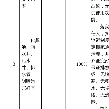
率
占道，
变使用
能。
落
任人，
化粪
巡逻制
池、雨
定期疏
水井、
清理，
污水
齐全完
3
100%
井、排
保证排
水管、
畅、无
明暗沟
塞、无
完好率
水、无
陷、无
缺。
路