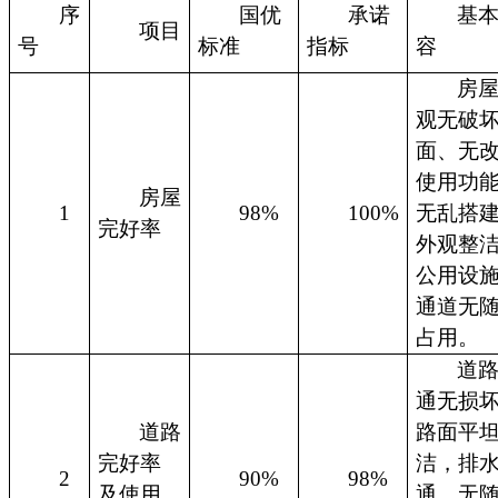
序
国优
承诺
基
项目
号
标准
指标
容
房
观无破
面、无
使用功
房屋
1
98%
100%
无乱搭
完好率
外观整
公用设
通道无
占用。
道
通无损
道路
路面平
完好率
洁，排
2
90%
98%
及使用
通，无