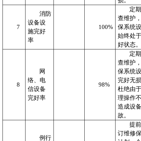
损。
定
消防
查维护
设备设
7
100%
保系统
施完好
始终处
率
好状态
定
查维护
网
保系统
络、电
完好无
8
98%
信设备
杜绝由
完好率
理操作
造成设
故。
提
订维修
例行