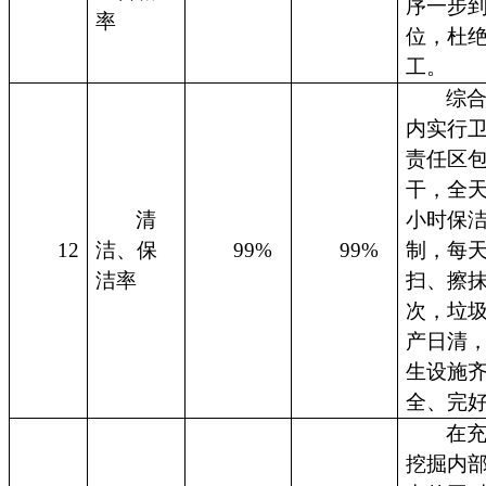
序一步
率
位，杜
工。
综
内实行
责任区
干，全天
清
小时保
12
洁、保
99%
99%
制，每
洁率
扫、擦
次，垃
产日清
生设施
全、完
在
挖掘内