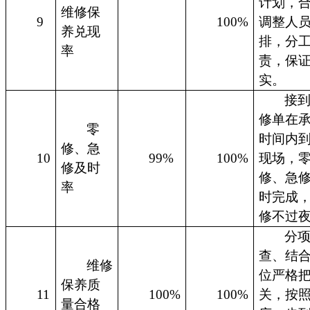
计划，
维修保
9
100%
调整人
养兑现
排，分
率
责，保
实。
接
修单在
零
时间内
修、急
10
99%
100%
现场，
修及时
修、急
率
时完成
修不过
分
查、结
维修
位严格
保养质
11
100%
100%
关，按
量合格