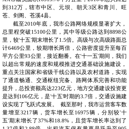
到312万，辖市中区、元坝、朝天3区和青川、旺
苍、剑阁、苍溪4县。
截至2010年底，我市公路网络规模显著扩大，
总里程突破15100公里，其中等级公路达到8898公
里，较'十五'期末增长了1.5倍。高级与次高级路面总
计6469公里，较期增长两倍，公路密度提升至每百
平方公里93公里，接近翻番。在'十一五'期间，我们
以超出常规的速度和规模推进交通基础设施建设，
重点关注国家和省级干线公路以及农村道路，实现
了通道畅通、交通枢纽完备、路网体系完善和功能
提升，总投资额高达223亿元，地方交通建设投资更
是达到106亿元，是'十五'时期的3.7倍，交通设施建
设实现了飞跃式发展。
截至那时，我市运营客车数
量增至3217辆，货车增长至16975辆，分别较'十
五'期末增长了37%和18.8%，且货车增长率达到了
1.37倍和2.88倍。出租汽车保有量更是跃升至905