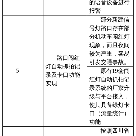
的语音设备进行
报警
部分新建信
号灯路口存在部
分机动车闯红灯
现象，而且夜间
较为严重，容易
路口闯红
引发交通事故。
灯自动抓拍记
5
原有19套闯
录及卡口功能
红灯自动抓拍记
实现
录系统的厂家升
级与平台接入，
使其具备绿灯卡
口（流量统计）
功能
按照四川省