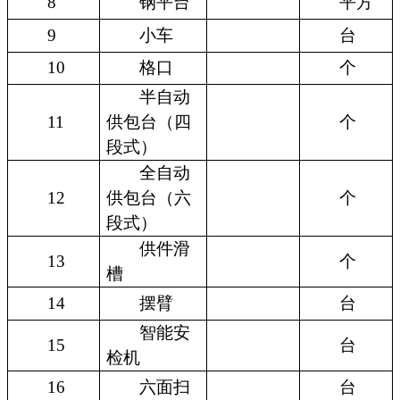
8
钢平台
平方
9
小车
台
10
格口
个
半自动
11
供包台（四
个
段式）
全自动
12
供包台（六
个
段式）
供件滑
13
个
槽
14
摆臂
台
智能安
15
台
检机
16
六面扫
台