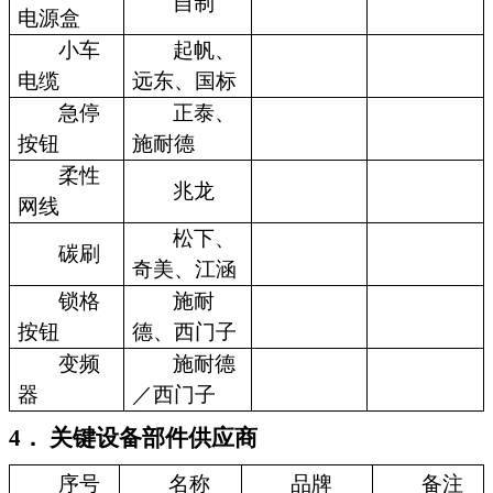
自制
电源盒
小车
起帆、
电缆
远东、国标
急停
正泰、
按钮
施耐德
柔性
兆龙
网线
松下、
碳刷
奇美、江涵
锁格
施耐
按钮
德、西门子
变频
施耐德
器
／西门子
4． 关键设备部件供应商
序号
名称
品牌
备注