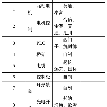
驱动电
莫迪、
1
机
泰富
合信、
电机控
2
雷赛、莫
制
迪、汇川
西门
3
PLC
子、施耐德
4
桥架
自制
起帆、
5
电缆
远东、国标
6
控制柜
自制
环形轨
7
自制
道
邦纳、
光电开
8
海康、欧姆