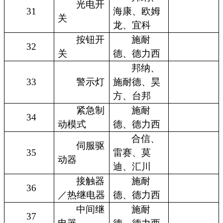
光电开
31
海康、欧姆
关
龙、宜科
按钮开
施耐
32
关
德、德力西
邦纳、
33
警示灯
施耐德、昊
方、台邦
紧急制
施耐
34
动模式
德、德力西
合信、
伺服驱
35
雷赛、莫
动器
迪、汇川
接触器
施耐
36
／热继电器
德、德力西
中间继
施耐
37