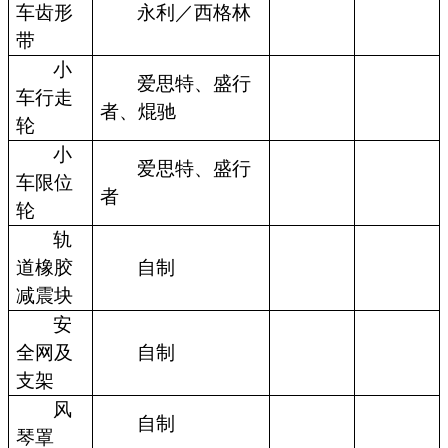
车齿形
永利／西格林
带
小
爱思特、盛行
车行走
者、焜驰
轮
小
爱思特、盛行
车限位
者
轮
轨
道橡胶
自制
减震块
安
全网及
自制
支架
风
自制
琴罩