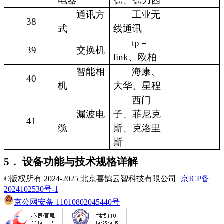
电器
德、德力西
通讯方
工业无
38
式
线通讯
tp－
39
交换机
link、欧柏
智能相
海康、
40
机
大华、星程
西门
漏波电
子、菲尼克
41
缆
斯、克洛里
斯
5． 设备功能与技术规格详解
©版权所有 2024-2025 北京喜鹊云智科技有限公司
京ICP备
2024102530号-1
京公网安备 11010802045440号