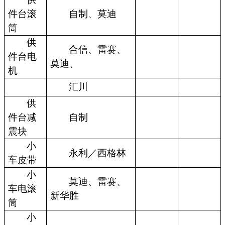
件台滚
自制、莫迪
筒
供
合信、雷赛、
件台电
莫迪、
机
汇川
供
件台减
自制
震块
小
永利／西格林
车皮带
小
莫迪、雷赛、
车电滚
新华胜
筒
小