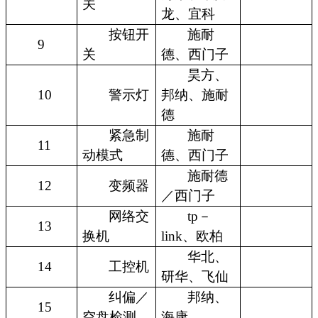
关
龙、宜科
按钮开
施耐
9
关
德、西门子
昊方、
10
警示灯
邦纳、施耐
德
紧急制
施耐
11
动模式
德、西门子
施耐德
12
变频器
／西门子
网络交
tp－
13
换机
link、欧柏
华北、
14
工控机
研华、飞仙
纠偏／
邦纳、
15
空盘检测
海康