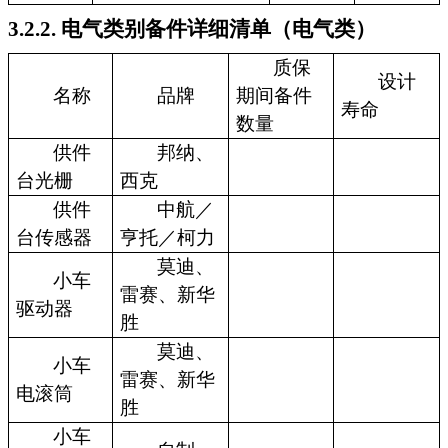
3.2.2. 电气类别备件详细清单（电气类）
质保
设计
名称
品牌
期间备件
寿命
数量
供件
邦纳、
台光栅
西克
供件
中航／
台传感器
亨托／柯力
莫迪、
小车
雷赛、新华
驱动器
胜
莫迪、
小车
雷赛、新华
电滚筒
胜
小车