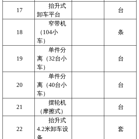
抬升式
17
台
卸车平台
窄带机
18
（104小
条
车）
单件分
19
离（32台小
台
车）
单件分
20
离（40台小
台
车）
摆轮机
21
台
（摩擦式）
抬升式
22
4.2米卸车设
套
备