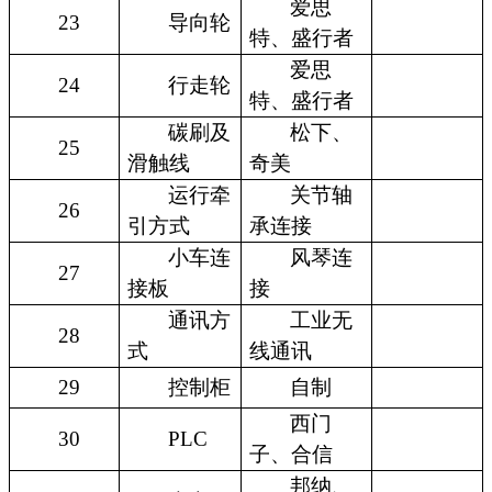
爱思
23
导向轮
特、盛行者
爱思
24
行走轮
特、盛行者
碳刷及
松下、
25
滑触线
奇美
运行牵
关节轴
26
引方式
承连接
小车连
风琴连
27
接板
接
通讯方
工业无
28
式
线通讯
29
控制柜
自制
西门
30
PLC
子、合信
邦纳、