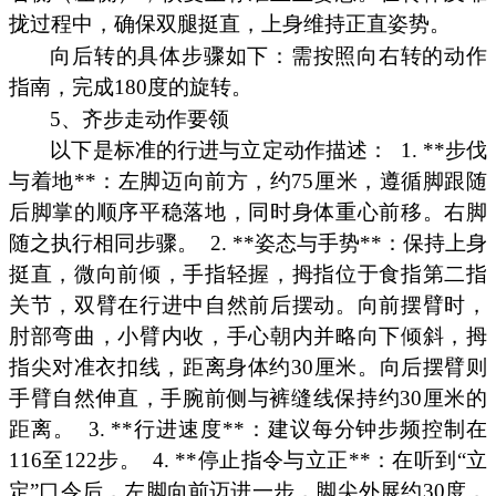
拢过程中，确保双腿挺直，上身维持正直姿势。
向后转的具体步骤如下：需按照向右转的动作
指南，完成180度的旋转。
5、齐步走动作要领
以下是标准的行进与立定动作描述：
1. **步伐
与着地**：左脚迈向前方，约75厘米，遵循脚跟随
后脚掌的顺序平稳落地，同时身体重心前移。右脚
随之执行相同步骤。
2. **姿态与手势**：保持上身
挺直，微向前倾，手指轻握，拇指位于食指第二指
关节，双臂在行进中自然前后摆动。向前摆臂时，
肘部弯曲，小臂内收，手心朝内并略向下倾斜，拇
指尖对准衣扣线，距离身体约30厘米。向后摆臂则
手臂自然伸直，手腕前侧与裤缝线保持约30厘米的
距离。
3. **行进速度**：建议每分钟步频控制在
116至122步。
4. **停止指令与立正**：在听到“立
定”口令后，左脚向前迈进一步，脚尖外展约30度，