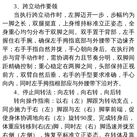
3、跨立动作要领
当执行跨立动作时，左脚迈开一步，步幅约为
一脚之长，双腿挺直，上身维持标准立正姿态，全
身重心均匀分布于双脚之间。双手置于背部，左手
握住右手腕，确保左手拇指底部与外腰带下边缘齐
平；右手手指自然并拢，手心朝向身后。在执行跨
步与背手动作时，需协调有力且节奏分明，双脚间
距精确控制；重心稳定在两脚之间，头部保持正视
前方，双臂自然后垂，右手的手型要求准确，手心
向内，同时左手拇指根部应与外腰带下沿对齐。
4、停止间转法：向左转，向右转，向后转
转向操作指南：以右（左）脚跟为转动支点，
同步施力于右（左）脚跟与左（右）脚掌前端，促
使身体协调地向右（左）旋转90度。完成转身后，
体重应转移到右(左)脚，同时左（右）脚迅速并拢至
右侧（左侧），恢复至标准立正姿态。在转体及靠