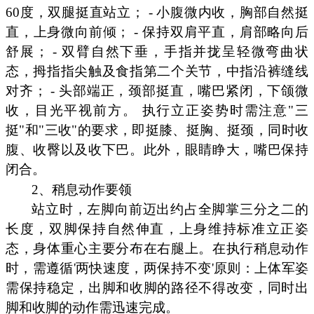
60度，双腿挺直站立； - 小腹微内收，胸部自然挺
直，上身微向前倾； - 保持双肩平直，肩部略向后
舒展； - 双臂自然下垂，手指并拢呈轻微弯曲状
态，拇指指尖触及食指第二个关节，中指沿裤缝线
对齐； - 头部端正，颈部挺直，嘴巴紧闭，下颌微
收，目光平视前方。 执行立正姿势时需注意"三
挺"和"三收"的要求，即挺膝、挺胸、挺颈，同时收
腹、收臀以及收下巴。此外，眼睛睁大，嘴巴保持
闭合。
2、稍息动作要领
站立时，左脚向前迈出约占全脚掌三分之二的
长度，双脚保持自然伸直，上身维持标准立正姿
态，身体重心主要分布在右腿上。在执行稍息动作
时，需遵循'两快速度，两保持不变'原则：上体军姿
需保持稳定，出脚和收脚的路径不得改变，同时出
脚和收脚的动作需迅速完成。