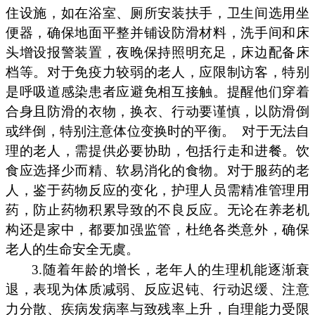
住设施，如在浴室、厕所安装扶手，卫生间选用坐
便器，确保地面平整并铺设防滑材料，洗手间和床
头增设报警装置，夜晚保持照明充足，床边配备床
档等。对于免疫力较弱的老人，应限制访客，特别
是呼吸道感染患者应避免相互接触。提醒他们穿着
合身且防滑的衣物，换衣、行动要谨慎，以防滑倒
或绊倒，特别注意体位变换时的平衡。
对于无法自
理的老人，需提供必要协助，包括行走和进餐。饮
食应选择少而精、软易消化的食物。对于服药的老
人，鉴于药物反应的变化，护理人员需精准管理用
药，防止药物积累导致的不良反应。无论在养老机
构还是家中，都要加强监管，杜绝各类意外，确保
老人的生命安全无虞。
3.随着年龄的增长，老年人的生理机能逐渐衰
退，表现为体质减弱、反应迟钝、行动迟缓、注意
力分散、疾病发病率与致残率上升，自理能力受限