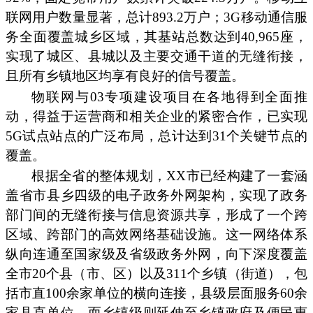
联网用户数量显著，总计893.2万户；3G移动通信服
务全面覆盖城乡区域，其基站总数达到40,965座，
实现了城区、县城以及主要交通干道的无缝衔接，
且所有乡镇地区均享有良好的信号覆盖。
物联网与03专项建设项目在各地得到全面推
动，得益于运营商和相关企业的紧密合作，已实现
5G试点站点的广泛布局，总计达到31个关键节点的
覆盖。
根据全省的整体规划，XX市已经构建了一套涵
盖省市县乡四级的电子政务外网架构，实现了政务
部门间的无缝衔接与信息资源共享，形成了一个跨
区域、跨部门的高效网络基础设施。这一网络体系
纵向连通至国家级及省级政务外网，向下深度覆盖
全市20个县（市、区）以及311个乡镇（街道），包
括市直100余家单位的横向连接，县级层面服务60余
家县直单位，而乡镇级则延伸至乡镇政府及便民惠