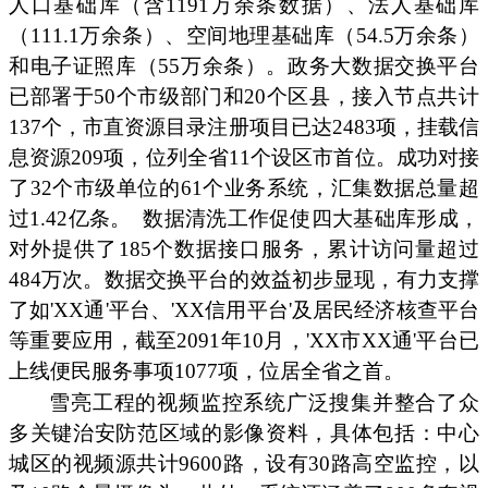
人口基础库（含1191万余条数据）、法人基础库
（111.1万余条）、空间地理基础库（54.5万余条）
和电子证照库（55万余条）。政务大数据交换平台
已部署于50个市级部门和20个区县，接入节点共计
137个，市直资源目录注册项目已达2483项，挂载信
息资源209项，位列全省11个设区市首位。成功对接
了32个市级单位的61个业务系统，汇集数据总量超
过1.42亿条。
数据清洗工作促使四大基础库形成，
对外提供了185个数据接口服务，累计访问量超过
484万次。数据交换平台的效益初步显现，有力支撑
了如'XX通'平台、'XX信用平台'及居民经济核查平台
等重要应用，截至2091年10月，'XX市XX通'平台已
上线便民服务事项1077项，位居全省之首。
雪亮工程的视频监控系统广泛搜集并整合了众
多关键治安防范区域的影像资料，具体包括：中心
城区的视频源共计9600路，设有30路高空监控，以