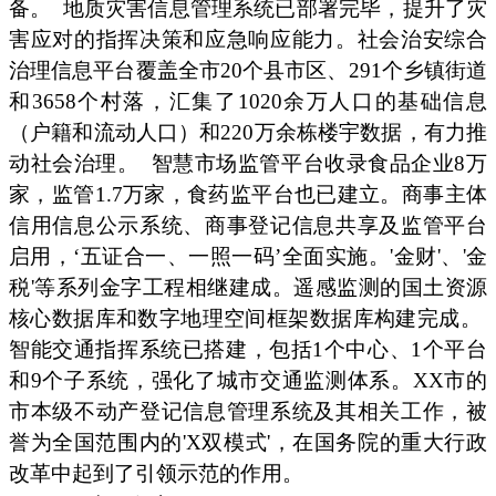
备。
地质灾害信息管理系统已部署完毕，提升了灾
害应对的指挥决策和应急响应能力。社会治安综合
治理信息平台覆盖全市20个县市区、291个乡镇街道
和3658个村落，汇集了1020余万人口的基础信息
（户籍和流动人口）和220万余栋楼宇数据，有力推
动社会治理。
智慧市场监管平台收录食品企业8万
家，监管1.7万家，食药监平台也已建立。商事主体
信用信息公示系统、商事登记信息共享及监管平台
启用，‘五证合一、一照一码’全面实施。'金财'、'金
税'等系列金字工程相继建成。遥感监测的国土资源
核心数据库和数字地理空间框架数据库构建完成。
智能交通指挥系统已搭建，包括1个中心、1个平台
和9个子系统，强化了城市交通监测体系。XX市的
市本级不动产登记信息管理系统及其相关工作，被
誉为全国范围内的'X双模式'，在国务院的重大行政
改革中起到了引领示范的作用。