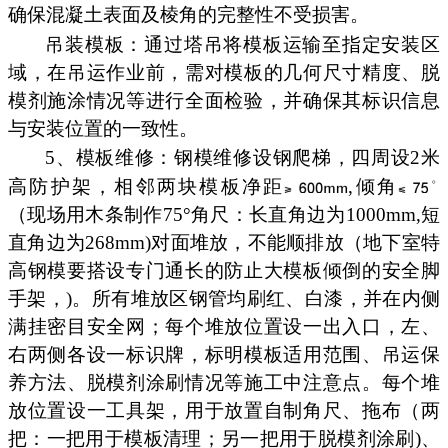
确保混凝土表面及棱角的完整性不受损害。
吊装模板：通过塔吊将模板运输至指定安装区
域，在吊运作业前，需对模板的几何尺寸精度、脱
模剂施涂情况等进行全面检验，并确保其标识信息
与安装位置的一致性。
5、模板维修：钢模维修设钢爬梯，四周设2米
高防护架，相邻两块模板净距
,倾角
（现场用木条制作75°角尺：长直角边为1000mm,短
直角边为268mm)对面堆放，不能顺排放（地下室特
高钢模要搭设专门通长的防止大模板倾倒的安全脚
手架，)。所有堆放区钢管均刷红、白漆，并在内侧
满挂密目安全网；每个堆放位置设一出入口，左、
右两侧各设一标识牌，标明模板适用范围、吊运保
养方法、脱模剂涂刷情况等施工中注意点。每个堆
放位置设一工具架，用于放置自制角尺、拖布（两
把：一把用于模板清理；另一把用于脱模剂涂刷)、