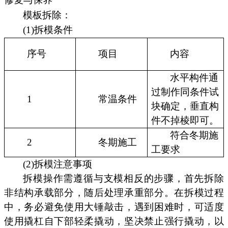
模板拆除：
(1)拆模条件
序号
项目
内容
水平构件通
过制作同条件试
1
常温条件
块确定，垂直构
件不掉棱即可。
符合冬期施
2
冬期施工
工要求
(2)拆模注意事项
拆模操作需遵循与支模相反的步骤，首先拆除
非结构承载部分，随后处理承重部分。在拆模过程
中，务必避免使用大锤敲击，遇到困难时，可适度
使用撬杠自下部轻柔撬动，坚决禁止强行撬动，以