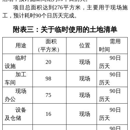
项目总面积达到276平方米，主要用于现场施
工，预计耗时90个日历天完成。
附表三：关于临时使用的土地清单
面积
需用
用途
位置
（平方米）
时间
临时
90日
20
现场
设施
历天
加工
90日
98
现场
车间
历天
现场
90日
75
现场
办公
历天
设备
90日
16
现场
及仓储
历天
90日