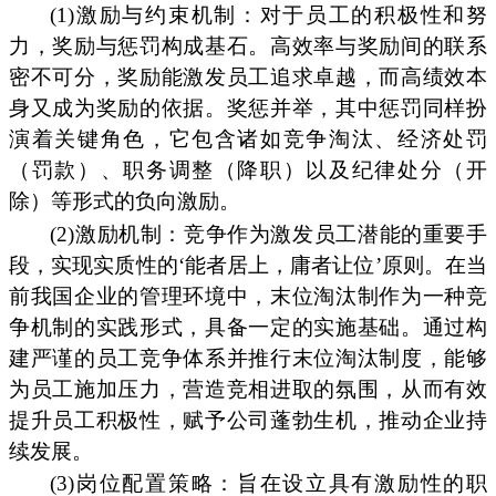
(1)激励与约束机制：对于员工的积极性和努
力，奖励与惩罚构成基石。高效率与奖励间的联系
密不可分，奖励能激发员工追求卓越，而高绩效本
身又成为奖励的依据。奖惩并举，其中惩罚同样扮
演着关键角色，它包含诸如竞争淘汰、经济处罚
（罚款）、职务调整（降职）以及纪律处分（开
除）等形式的负向激励。
(2)激励机制：竞争作为激发员工潜能的重要手
段，实现实质性的‘能者居上，庸者让位’原则。在当
前我国企业的管理环境中，末位淘汰制作为一种竞
争机制的实践形式，具备一定的实施基础。通过构
建严谨的员工竞争体系并推行末位淘汰制度，能够
为员工施加压力，营造竞相进取的氛围，从而有效
提升员工积极性，赋予公司蓬勃生机，推动企业持
续发展。
(3)岗位配置策略：旨在设立具有激励性的职